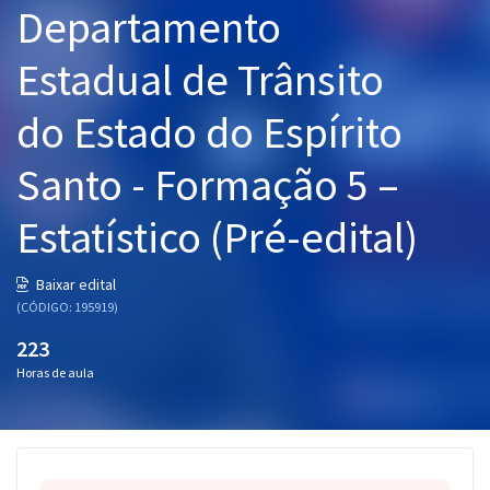
Departamento
Pós
Estadual de Trânsito
Graduação
do Estado do Espírito
OAB
Santo - Formação 5 –
Mentorias
Estatístico (Pré-edital)
Questões grátis
Conteúdo gratuito
Baixar edital
(CÓDIGO: 195919)
Blog
223
Aprovados
Horas de aula
Atendimento