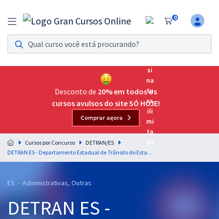
0
Assinatura Ilimitada 11
Acesso a todos os cursos. Teste grátis por 7 dias!
Assinatura OAB Até Passar
Acesso ilimitado a toda preparação para o Exame da
Desconto de
20% em todos os
Ordem, até você passar!
cursos avulsos do site SÓ HOJE!
Comprar agora
Residências Multiprofissionais
Preparação completa e intensiva para as principais
Cursos por Concurso
DETRAN/ES
residências em saúde do Brasil
DETRAN ES - Departamento Estadual de Trânsito do Estado do Espírito Santo - Formação 5 – Estatístico (Pré-edital)
Concursos
ES - Administrativas, Outras
Assinatura Ilimitada
DETRAN ES -
Cursos 20% OFF