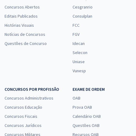
Concursos Abertos
Cesgranrio
Editais Publicados
Consulplan
Histórias Visuais
FCC
Notícias de Concursos
FGV
Questões de Concurso
Idecan
Selecon
Uniase
Vunesp
CONCURSOS POR PROFISSÃO
EXAME DE ORDEM
Concursos Administrativos
OAB
Concursos Educação
Prova OAB
Concursos Fiscais
Calendário OAB
Concursos Jurídicos
Questões OAB
Concursos Militares
Recursos OAB