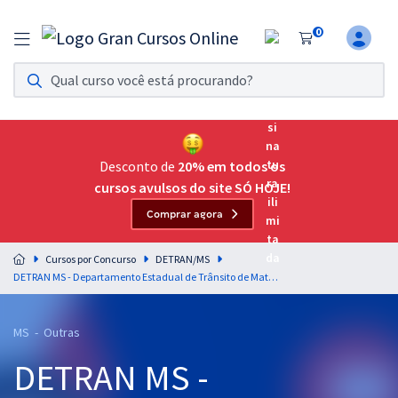
0
Assinatura Ilimitada 11
Acesso a todos os cursos. Teste grátis por 7 dias!
Assinatura OAB Até Passar
Acesso ilimitado a toda preparação para o Exame da
Desconto de
20% em todos os
Ordem, até você passar!
cursos avulsos do site SÓ HOJE!
Comprar agora
Residências Multiprofissionais
Preparação completa e intensiva para as principais
Cursos por Concurso
DETRAN/MS
residências em saúde do Brasil
DETRAN MS - Departamento Estadual de Trânsito de Mato Grosso do Sul - Conhecimentos Básicos para os Cargos de Nível Médio (Pré-edital)
Concursos
MS - Outras
Assinatura Ilimitada
DETRAN MS -
Cursos 20% OFF