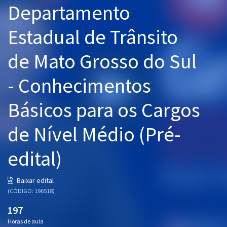
Departamento
Pós
Estadual de Trânsito
Graduação
de Mato Grosso do Sul
OAB
- Conhecimentos
Mentorias
Básicos para os Cargos
Questões grátis
Conteúdo gratuito
de Nível Médio (Pré-
Blog
edital)
Aprovados
Baixar edital
(CÓDIGO: 196518)
Atendimento
197
Horas de aula