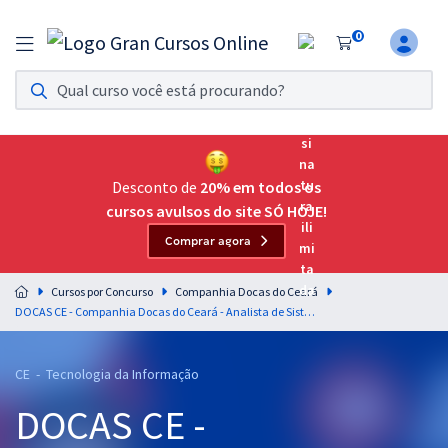
0
Assinatura Ilimitada 11
Acesso a todos os cursos. Teste grátis por 7 dias!
Assinatura OAB Até Passar
Acesso ilimitado a toda preparação para o Exame da
Desconto de
20% em todos os
Ordem, até você passar!
cursos avulsos do site SÓ HOJE!
Comprar agora
Residências Multiprofissionais
Preparação completa e intensiva para as principais
Cursos por Concurso
Companhia Docas do Ceará
residências em saúde do Brasil
DOCAS CE - Companhia Docas do Ceará - Analista de Sistemas/Desenvolvimento (Pós-edital)
Concursos
CE - Tecnologia da Informação
Assinatura Ilimitada
DOCAS CE -
Cursos 20% OFF