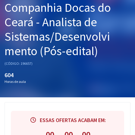
Companhia Docas do
Pós
Ceará - Analista de
Graduação
Sistemas/Desenvolvi
OAB
mento (Pós-edital)
Mentorias
Questões grátis
(CÓDIGO: 196657)
604
Conteúdo gratuito
Horas de aula
Blog
Aprovados
Atendimento
ESSAS OFERTAS ACABAM EM:
00
00
00