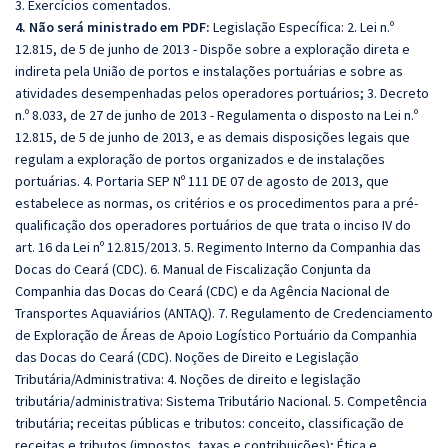
3. Exercícios comentados.
4. Não será ministrado em PDF:
Legislação Específica: 2. Lei n.º
12.815, de 5 de junho de 2013 - Dispõe sobre a exploração direta e
indireta pela União de portos e instalações portuárias e sobre as
atividades desempenhadas pelos operadores portuários; 3. Decreto
n.º 8.033, de 27 de junho de 2013 - Regulamenta o disposto na Lei n.º
12.815, de 5 de junho de 2013, e as demais disposições legais que
regulam a exploração de portos organizados e de instalações
portuárias. 4. Portaria SEP Nº 111 DE 07 de agosto de 2013, que
estabelece as normas, os critérios e os procedimentos para a pré-
qualificação dos operadores portuários de que trata o inciso IV do
art. 16 da Lei nº 12.815/2013. 5. Regimento Interno da Companhia das
Docas do Ceará (CDC). 6. Manual de Fiscalização Conjunta da
Companhia das Docas do Ceará (CDC) e da Agência Nacional de
Transportes Aquaviários (ANTAQ). 7. Regulamento de Credenciamento
de Exploração de Áreas de Apoio Logístico Portuário da Companhia
das Docas do Ceará (CDC). Noções de Direito e Legislação
Tributária/Administrativa: 4. Noções de direito e legislação
tributária/administrativa: Sistema Tributário Nacional. 5. Competência
tributária; receitas públicas e tributos: conceito, classificação de
receitas e tributos (impostos, taxas e contribuições); Ética e