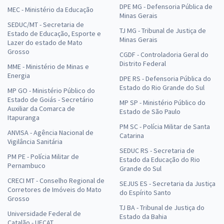
DPE MG - Defensoria Pública de
MEC - Ministério da Educação
Minas Gerais
SEDUC/MT - Secretaria de
TJ MG - Tribunal de Justiça de
Estado de Educação, Esporte e
Minas Gerais
Lazer do estado de Mato
Grosso
CGDF - Controladoria Geral do
Distrito Federal
MME - Ministério de Minas e
Energia
DPE RS - Defensoria Pública do
Estado do Rio Grande do Sul
MP GO - Ministério Público do
Estado de Goiás - Secretário
MP SP - Ministério Público do
Auxiliar da Comarca de
Estado de São Paulo
Itapuranga
PM SC - Polícia Militar de Santa
ANVISA - Agência Nacional de
Catarina
Vigilância Sanitária
SEDUC RS - Secretaria de
PM PE - Polícia Militar de
Estado da Educação do Rio
Pernambuco
Grande do Sul
CRECI MT - Conselho Regional de
SEJUS ES - Secretaria da Justiça
Corretores de Imóveis do Mato
do Espírito Santo
Grosso
TJ BA - Tribunal de Justiça do
Universidade Federal de
Estado da Bahia
Catalão - UFCAT