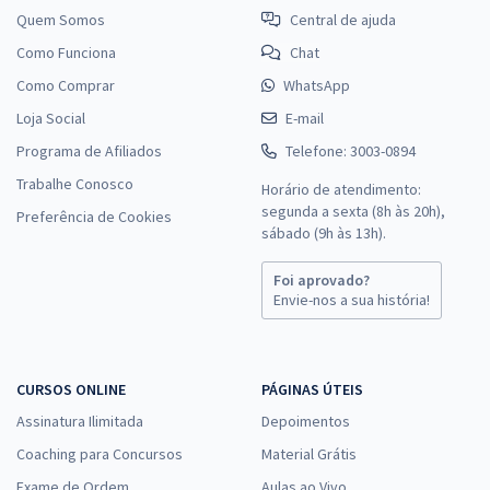
Quem Somos
Central de ajuda
Como Funciona
Chat
Como Comprar
WhatsApp
Loja Social
E-mail
Programa de Afiliados
Telefone: 3003-0894
Trabalhe Conosco
Horário de atendimento:
segunda a sexta (8h às 20h),
Preferência de Cookies
sábado (9h às 13h).
Foi aprovado?
Envie-nos a sua história!
CURSOS ONLINE
PÁGINAS ÚTEIS
Assinatura Ilimitada
Depoimentos
Coaching para Concursos
Material Grátis
Exame de Ordem
Aulas ao Vivo