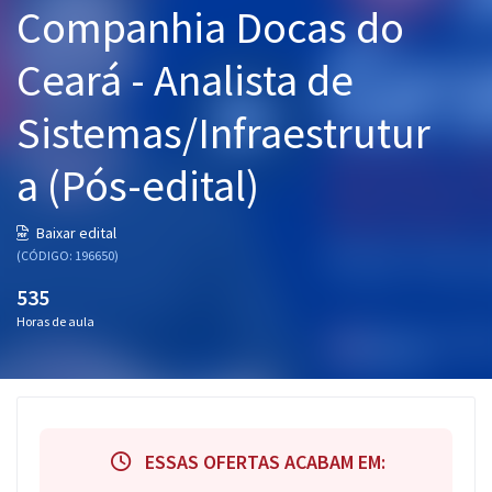
Companhia Docas do
Pós
Ceará - Analista de
Graduação
Sistemas/Infraestrutur
OAB
a (Pós-edital)
Mentorias
Questões grátis
Baixar edital
(CÓDIGO: 196650)
Conteúdo gratuito
535
Blog
Horas de aula
Aprovados
Atendimento
ESSAS OFERTAS ACABAM EM: