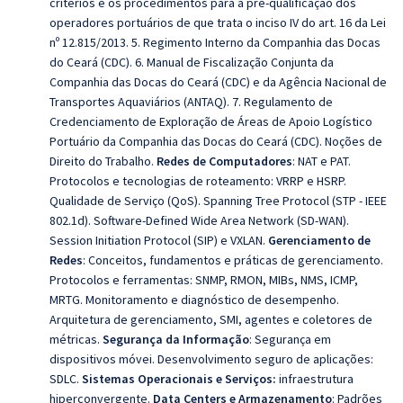
critérios e os procedimentos para a pré-qualificação dos
operadores portuários de que trata o inciso IV do art. 16 da Lei
nº 12.815/2013. 5. Regimento Interno da Companhia das Docas
do Ceará (CDC). 6. Manual de Fiscalização Conjunta da
Companhia das Docas do Ceará (CDC) e da Agência Nacional de
Transportes Aquaviários (ANTAQ). 7. Regulamento de
Credenciamento de Exploração de Áreas de Apoio Logístico
Portuário da Companhia das Docas do Ceará (CDC).
Noções de
Direito do Trabalho.
Redes de Computadores
:
NAT e PAT.
Protocolos e tecnologias de roteamento:
VRRP e HSRP.
Qualidade de Serviço (QoS). Spanning Tree Protocol (STP - IEEE
802.1d).
Software-Defined Wide Area Network (SD-WAN).
Session Initiation Protocol (SIP) e VXLAN.
Gerenciamento de
Redes
:
Conceitos, fundamentos e práticas de gerenciamento.
Protocolos e ferramentas: SNMP, RMON, MIBs, NMS, ICMP,
MRTG.
Monitoramento e diagnóstico de desempenho.
Arquitetura de gerenciamento, SMI, agentes e coletores de
métricas.
Segurança da Informação
:
Segurança em
dispositivos móvei.
Desenvolvimento seguro de aplicações:
SDLC.
Sistemas Operacionais e Serviços:
infraestrutura
hiperconvergente.
Data Centers e Armazenamento
:
Padrões