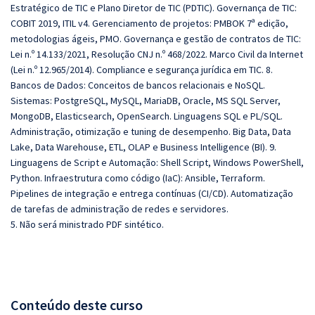
Estratégico de TIC e Plano Diretor de TIC (PDTIC). Governança de TIC:
COBIT 2019, ITIL v4. Gerenciamento de projetos: PMBOK 7ª edição,
metodologias ágeis, PMO. Governança e gestão de contratos de TIC:
Lei n.º 14.133/2021, Resolução CNJ n.º 468/2022. Marco Civil da Internet
(Lei n.º 12.965/2014). Compliance e segurança jurídica em TIC. 8.
Bancos de Dados: Conceitos de bancos relacionais e NoSQL.
Sistemas: PostgreSQL, MySQL, MariaDB, Oracle, MS SQL Server,
MongoDB, Elasticsearch, OpenSearch. Linguagens SQL e PL/SQL.
Administração, otimização e tuning de desempenho. Big Data, Data
Lake, Data Warehouse, ETL, OLAP e Business Intelligence (BI). 9.
Linguagens de Script e Automação: Shell Script, Windows PowerShell,
Python. Infraestrutura como código (IaC): Ansible, Terraform.
Pipelines de integração e entrega contínuas (CI/CD). Automatização
de tarefas de administração de redes e servidores.
5. Não será ministrado PDF sintético.
Conteúdo deste curso