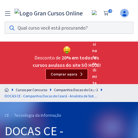
0
Assinatura Ilimitada 11
Acesso a todos os cursos. Teste grátis por 7 dias!
Assinatura OAB Até Passar
Acesso ilimitado a toda preparação para o Exame da
Desconto de
20% em todos os
Ordem, até você passar!
cursos avulsos do site SÓ HOJE!
Comprar agora
Residências Multiprofissionais
Preparação completa e intensiva para as principais
Cursos por Concurso
Companhia Docas do Ceará
residências em saúde do Brasil
DOCAS CE - Companhia Docas do Ceará - Analista de Sistemas/Infraestrutura (Pós-edital)
Concursos
CE - Tecnologia da Informação
Assinatura Ilimitada
DOCAS CE -
Cursos 20% OFF