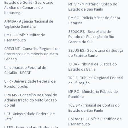
Estado de Goiás - Secretário
MP SP - Ministério Público do
Auxiliar da Comarca de
Estado de São Paulo
Itapuranga
PM SC - Polícia Militar de Santa
ANVISA - Agência Nacional de
Catarina
Vigilância Sanitária
SEDUC RS - Secretaria de
PM PE - Polícia Militar de
Estado da Educação do Rio
Pernambuco
Grande do Sul
CRECI MT - Conselho Regional de
SEJUS ES - Secretaria da Justiça
Corretores de Imóveis do Mato
do Espírito Santo
Grosso
TJ BA - Tribunal de Justiça do
Universidade Federal de
Estado da Bahia
Catalão - UFCAT
TRF 3 - Tribunal Regional Federal
UFR - Universidade Federal de
da 3ª Região
Rondonópolis
MP RO - Ministério Público de
CRA MS - Conselho Regional de
Rondônia
Administração do Mato Grosso
do Sul
TCE SP - Tribunal de Contas do
Estado de São Paulo
UFJ - Universidade Federal de
Jataí
Politec PE - Polícia Científica de
Pernambuco
UFRN - Universidade Federal do