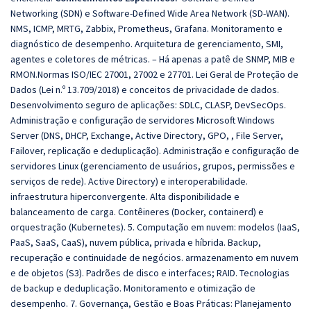
Networking (SDN) e Software-Defined Wide Area Network (SD-WAN).
NMS, ICMP, MRTG, Zabbix, Prometheus, Grafana. Monitoramento e
diagnóstico de desempenho. Arquitetura de gerenciamento, SMI,
agentes e coletores de métricas. – Há apenas a patê de SNMP, MIB e
RMON.Normas ISO/IEC 27001, 27002 e 27701. Lei Geral de Proteção de
Dados (Lei n.º 13.709/2018) e conceitos de privacidade de dados.
Desenvolvimento seguro de aplicações: SDLC, CLASP, DevSecOps.
Administração e configuração de servidores Microsoft Windows
Server (DNS, DHCP, Exchange, Active Directory, GPO, , File Server,
Failover, replicação e deduplicação). Administração e configuração de
servidores Linux (gerenciamento de usuários, grupos, permissões e
serviços de rede). Active Directory) e interoperabilidade.
infraestrutura hiperconvergente. Alta disponibilidade e
balanceamento de carga. Contêineres (Docker, containerd) e
orquestração (Kubernetes). 5. Computação em nuvem: modelos (IaaS,
PaaS, SaaS, CaaS), nuvem pública, privada e híbrida. Backup,
recuperação e continuidade de negócios. armazenamento em nuvem
e de objetos (S3). Padrões de disco e interfaces; RAID. Tecnologias
de backup e deduplicação. Monitoramento e otimização de
desempenho. 7. Governança, Gestão e Boas Práticas: Planejamento