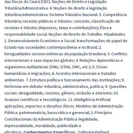
das Docas do Ceará (CDC). Noções de Direito e Legislação
Tributária/Administrativa: 4. Noções de direito e legislação
tributária/administrativa: Sistema Tributário Nacional. 5. Competência
tributária; receitas públicas e tributos: conceito, classificação de
receitas e tributos (impostos, taxas e contribuições); Ética e
responsabilidade social. Noções de Direito do Trabalho. Atualidades:
1. Desenvolvimento Econômico e Social: transformações do papel do
Estado nas sociedades contemporâneas e no Brasil; 2.
Desigualdades socioeconômicas da população brasileira; 3. Conflitos
internacionais e seus impactos globais; 4. Relações diplomáticas e
organismos multilaterais (ONU, OTAN, OMC, etc.); 5. Crises
humanitárias e migrações; 6. Acordos internacionais e tratados
ambientais. 7. Estrutura política e funcionamento das instituições; 8.
Reformas em debate: tributária, administrativa, política; 9. Questões
sociais: desigualdade, racismo, gênero, inclusão e etarismo; 10.
Avanços científicos e tecnológicos. 11. Inteligência Artificial:
aplicações, impactos e desafios éticos. Modelos de Administração
Pública: patrimonialista, burocrática e gerencial; 2. Princípios
Constitucionais da Administração Pública: legalidade,
impessoalidade, moralidade, publicidade e
eficiência.
Conhecimentos Específicos:
Software-Defined