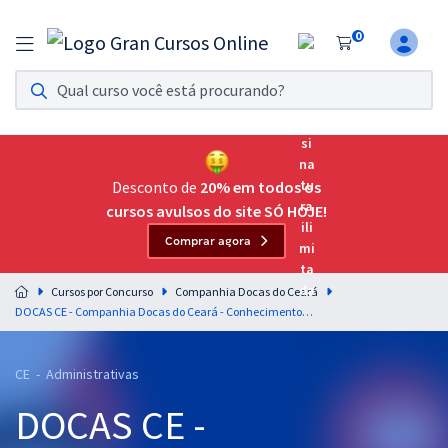
0
Assinatura Ilimitada 11
Acesso a todos os cursos. Teste grátis por 7 dias!
Assinatura OAB Até Passar
Acesso ilimitado a toda preparação para o Exame da
Desconto de
20% em todos os
Ordem, até você passar!
cursos avulsos do site SÓ HOJE!
Comprar agora
Residências Multiprofissionais
Preparação completa e intensiva para as principais
Cursos por Concurso
Companhia Docas do Ceará
residências em saúde do Brasil
DOCAS CE - Companhia Docas do Ceará - Conhecimentos Específicos para o Cargo de Administrador (Pós-edital)
Concursos
CE - Administrativas
Assinatura Ilimitada
DOCAS CE -
Cursos 20% OFF