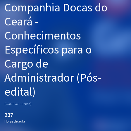
Companhia Docas do
Pós
Ceará -
Graduação
Conhecimentos
OAB
Específicos para o
Mentorias
Cargo de
Questões grátis
Conteúdo gratuito
Administrador (Pós-
Blog
edital)
Aprovados
(CÓDIGO: 196843)
Atendimento
237
Horas de aula