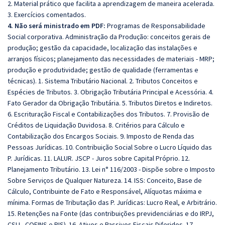
2. Material prático que facilita a aprendizagem de maneira acelerada.
3. Exercícios comentados.
4. Não será ministrado em PDF:
Programas de Responsabilidade
Social corporativa. Administração da Produção: conceitos gerais de
produção; gestão da capacidade, localização das instalações e
arranjos físicos; planejamento das necessidades de materiais - MRP;
produção e produtividade; gestão de qualidade (ferramentas e
técnicas). 1. Sistema Tributário Nacional. 2. Tributos Conceitos e
Espécies de Tributos. 3. Obrigação Tributária Principal e Acessória. 4.
Fato Gerador da Obrigação Tributária. 5. Tributos Diretos e Indiretos.
6. Escrituração Fiscal e Contabilizações dos Tributos. 7. Provisão de
Créditos de Liquidação Duvidosa. 8. Critérios para Cálculo e
Contabilização dos Encargos Sociais. 9. Imposto de Renda das
Pessoas Jurídicas. 10. Contribuição Social Sobre o Lucro Líquido das
P. Jurídicas. 11. LALUR. JSCP - Juros sobre Capital Próprio. 12.
Planejamento Tributário. 13. Lei n° 116/2003 - Dispõe sobre o Imposto
Sobre Serviços de Qualquer Natureza. 14. ISS: Conceito, Base de
Cálculo, Contribuinte de Fato e Responsável, Alíquotas máxima e
mínima. Formas de Tributação das P. Jurídicas: Lucro Real, e Arbitrário.
15. Retenções na Fonte (das contribuições previdenciárias e do IRPJ,
CSLL, COFINS e PIS). 16. Ativos e Passivos Fiscais Diferidos. 17.