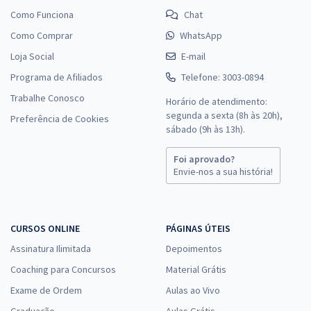
Como Funciona
Chat
Como Comprar
WhatsApp
Loja Social
E-mail
Programa de Afiliados
Telefone: 3003-0894
Trabalhe Conosco
Horário de atendimento:
segunda a sexta (8h às 20h),
Preferência de Cookies
sábado (9h às 13h).
Foi aprovado?
Envie-nos a sua história!
CURSOS ONLINE
PÁGINAS ÚTEIS
Assinatura Ilimitada
Depoimentos
Coaching para Concursos
Material Grátis
Exame de Ordem
Aulas ao Vivo
Graduação
Aulas Grátis