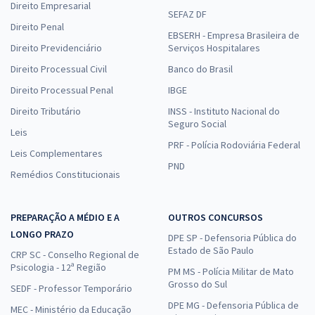
Direito Empresarial
SEFAZ DF
Direito Penal
EBSERH - Empresa Brasileira de
Direito Previdenciário
Serviços Hospitalares
Direito Processual Civil
Banco do Brasil
Direito Processual Penal
IBGE
Direito Tributário
INSS - Instituto Nacional do
Seguro Social
Leis
PRF - Polícia Rodoviária Federal
Leis Complementares
PND
Remédios Constitucionais
PREPARAÇÃO A MÉDIO E A
OUTROS CONCURSOS
LONGO PRAZO
DPE SP - Defensoria Pública do
Estado de São Paulo
CRP SC - Conselho Regional de
Psicologia - 12ª Região
PM MS - Polícia Militar de Mato
Grosso do Sul
SEDF - Professor Temporário
DPE MG - Defensoria Pública de
MEC - Ministério da Educação