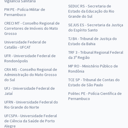
Vigilância Sanitária
SEDUC RS - Secretaria de
PM PE - Polícia Militar de
Estado da Educação do Rio
Pernambuco
Grande do Sul
CRECI MT - Conselho Regional de
SEJUS ES - Secretaria da Justiça
Corretores de Imóveis do Mato
do Espírito Santo
Grosso
TJ BA - Tribunal de Justiça do
Universidade Federal de
Estado da Bahia
Catalão - UFCAT
TRF 3 - Tribunal Regional Federal
UFR - Universidade Federal de
da 3ª Região
Rondonópolis
MP RO - Ministério Público de
CRA MS - Conselho Regional de
Rondônia
Administração do Mato Grosso
do Sul
TCE SP - Tribunal de Contas do
Estado de São Paulo
UFJ - Universidade Federal de
Jataí
Politec PE - Polícia Científica de
Pernambuco
UFRN - Universidade Federal do
Rio Grande do Norte
UFCSPA - Universidade Federal
de Ciência da Saúde de Porto
Alegre