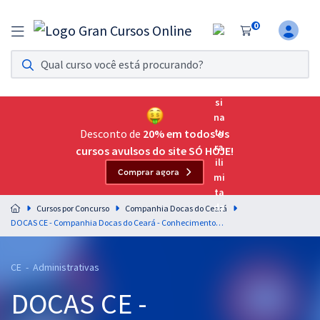
0
Assinatura Ilimitada 11
Acesso a todos os cursos. Teste grátis por 7 dias!
Assinatura OAB Até Passar
Acesso ilimitado a toda preparação para o Exame da
Desconto de
20% em todos os
Ordem, até você passar!
cursos avulsos do site SÓ HOJE!
Comprar agora
Residências Multiprofissionais
Preparação completa e intensiva para as principais
Cursos por Concurso
Companhia Docas do Ceará
residências em saúde do Brasil
DOCAS CE - Companhia Docas do Ceará - Conhecimentos Gerais para Todos os Cargos (Pós-edital)
Concursos
CE - Administrativas
Assinatura Ilimitada
DOCAS CE -
Cursos 20% OFF