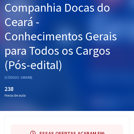
Companhia Docas do
Pós
Ceará -
Graduação
Conhecimentos Gerais
OAB
para Todos os Cargos
Mentorias
(Pós-edital)
Questões grátis
Conteúdo gratuito
(CÓDIGO: 196548)
Blog
238
Horas de aula
Aprovados
Atendimento
ESSAS OFERTAS ACABAM EM: