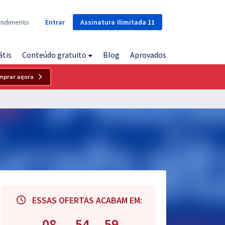
Assinatura
Ilimitada
11
endimento
Entrar
átis
Conteúdo gratuito
Blog
Aprovados
mprar agora
ESSAS OFERTAS ACABAM EM:
08
54
59