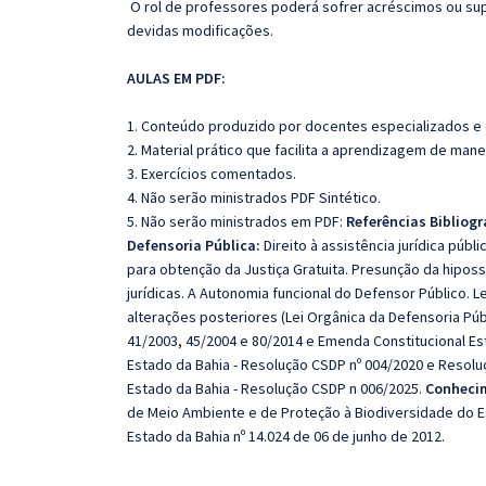
O rol de professores poderá sofrer acréscimos ou sup
devidas modificações.
AULAS EM PDF:
1. Conteúdo produzido por docentes especializados e
2. Material prático que facilita a aprendizagem de mane
3. Exercícios comentados.
4. Não serão ministrados PDF Sintético.
5. Não serão ministrados em PDF:
Referências Bibliogr
Defensoria Pública:
Direito à assistência jurídica públ
para obtenção da Justiça Gratuita. Presunção da hiposs
jurídicas. A Autonomia funcional do Defensor Público. L
alterações posteriores (Lei Orgânica da Defensoria Púb
41/2003, 45/2004 e 80/2014 e Emenda Constitucional Es
Estado da Bahia - Resolução CSDP nº 004/2020 e Resolu
Estado da Bahia - Resolução CSDP n 006/2025.
Conhecim
de Meio Ambiente e de Proteção à Biodiversidade do Es
Estado da Bahia nº 14.024 de 06 de junho de 2012.