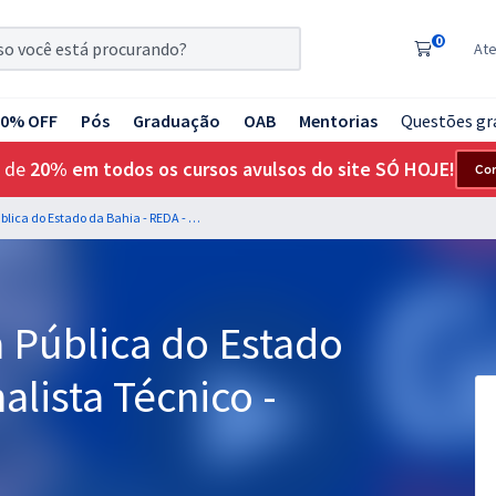
0
At
20% OFF
Pós
Graduação
OAB
Mentorias
Questões gr
 de
20% em todos os cursos avulsos do site SÓ HOJE!
Co
DPE BA - Defensoria Pública do Estado da Bahia - REDA - Analista Técnico - Biologia
 Pública do Estado
alista Técnico -