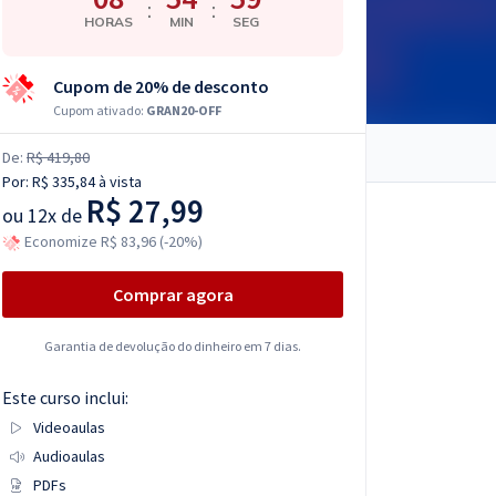
:
:
HORAS
MIN
SEG
Cupom de 20% de desconto
Cupom ativado:
GRAN20-OFF
De:
R$ 419,80
Por:
R$ 335,84
à vista
R$ 27,99
ou
12x de
Economize R$ 83,96 (-20%)
Comprar agora
Garantia de devolução do dinheiro em 7 dias.
Este curso inclui:
Videoaulas
Audioaulas
PDFs