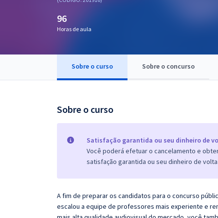
Pós
96
Graduação
Horas de aula
OAB
Sobre o curso
Sobre o concurso
Mentorias
Questões grátis
Sobre o curso
Conteúdo gratuito
Blog
Satisfação garantida ou seu dinheiro de vo
Você poderá efetuar o cancelamento e obter 
Aprovados
satisfação garantida ou seu dinheiro de volta
Atendimento
A fim de preparar os candidatos para o concurso públi
escalou a equipe de professores mais experiente e re
mais alta qualidade audiovisual do mercado, você tam