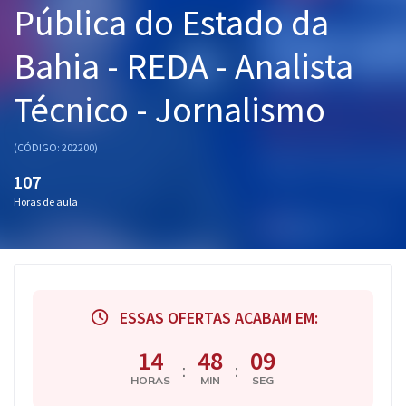
Pública do Estado da
Pós
Bahia - REDA - Analista
Graduação
Técnico - Jornalismo
OAB
Mentorias
(CÓDIGO: 202200)
107
Questões grátis
Horas de aula
Conteúdo gratuito
Blog
Aprovados
ESSAS OFERTAS ACABAM EM:
Atendimento
14
48
08
:
:
HORAS
MIN
SEG