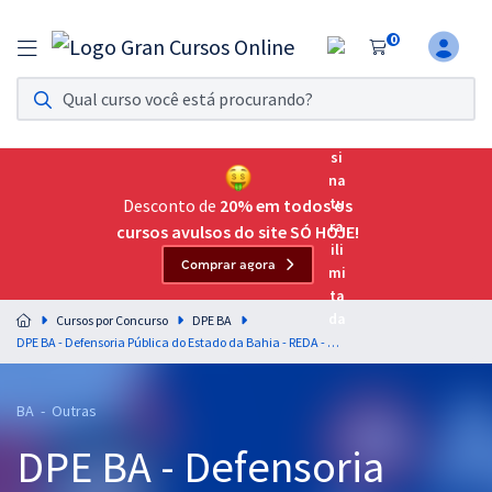
0
Assinatura Ilimitada 11
Acesso a todos os cursos. Teste grátis por 7 dias!
Assinatura OAB Até Passar
Acesso ilimitado a toda preparação para o Exame da
Desconto de
20% em todos os
Ordem, até você passar!
cursos avulsos do site SÓ HOJE!
Comprar agora
Residências Multiprofissionais
Preparação completa e intensiva para as principais
Cursos por Concurso
DPE BA
residências em saúde do Brasil
DPE BA - Defensoria Pública do Estado da Bahia - REDA - Analista Técnico - Jornalismo
Concursos
BA - Outras
Assinatura Ilimitada
DPE BA - Defensoria
Cursos 20% OFF