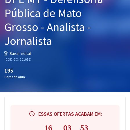
Pós
Pública de Mato
Graduação
Grosso - Analista -
OAB
Jornalista
Mentorias
Baixar edital
(CÓDIGO: 201036)
Questões grátis
195
Conteúdo gratuito
Horas de aula
Blog
Aprovados
Atendimento
ESSAS OFERTAS ACABAM EM:
16
03
52