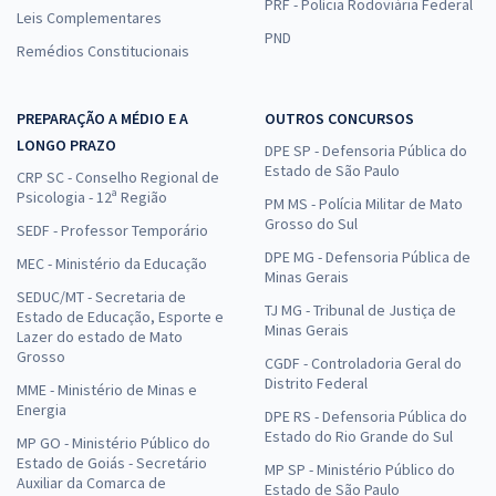
PRF - Polícia Rodoviária Federal
Leis Complementares
PND
Remédios Constitucionais
PREPARAÇÃO A MÉDIO E A
OUTROS CONCURSOS
LONGO PRAZO
DPE SP - Defensoria Pública do
Estado de São Paulo
CRP SC - Conselho Regional de
Psicologia - 12ª Região
PM MS - Polícia Militar de Mato
Grosso do Sul
SEDF - Professor Temporário
DPE MG - Defensoria Pública de
MEC - Ministério da Educação
Minas Gerais
SEDUC/MT - Secretaria de
TJ MG - Tribunal de Justiça de
Estado de Educação, Esporte e
Minas Gerais
Lazer do estado de Mato
Grosso
CGDF - Controladoria Geral do
Distrito Federal
MME - Ministério de Minas e
Energia
DPE RS - Defensoria Pública do
Estado do Rio Grande do Sul
MP GO - Ministério Público do
Estado de Goiás - Secretário
MP SP - Ministério Público do
Auxiliar da Comarca de
Estado de São Paulo