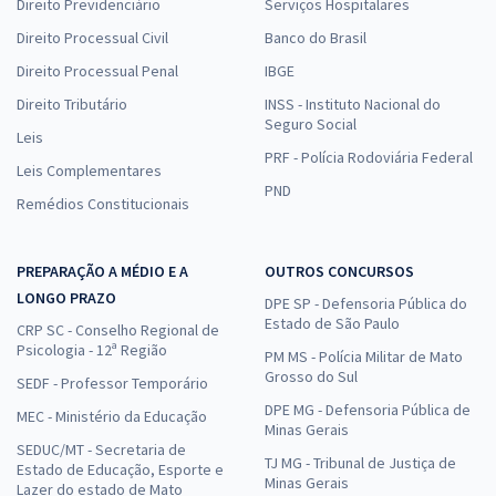
Direito Previdenciário
Serviços Hospitalares
Direito Processual Civil
Banco do Brasil
Direito Processual Penal
IBGE
Direito Tributário
INSS - Instituto Nacional do
Seguro Social
Leis
PRF - Polícia Rodoviária Federal
Leis Complementares
PND
Remédios Constitucionais
PREPARAÇÃO A MÉDIO E A
OUTROS CONCURSOS
LONGO PRAZO
DPE SP - Defensoria Pública do
Estado de São Paulo
CRP SC - Conselho Regional de
Psicologia - 12ª Região
PM MS - Polícia Militar de Mato
Grosso do Sul
SEDF - Professor Temporário
DPE MG - Defensoria Pública de
MEC - Ministério da Educação
Minas Gerais
SEDUC/MT - Secretaria de
TJ MG - Tribunal de Justiça de
Estado de Educação, Esporte e
Minas Gerais
Lazer do estado de Mato