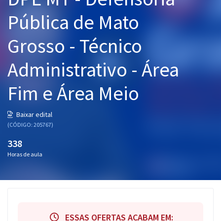
Pós
Pública de Mato
Graduação
Grosso - Técnico
OAB
Administrativo - Área
Mentorias
Fim e Área Meio
Questões grátis
Baixar edital
Conteúdo gratuito
(CÓDIGO: 205767)
338
Blog
Horas de aula
Aprovados
Atendimento
ESSAS OFERTAS ACABAM EM: