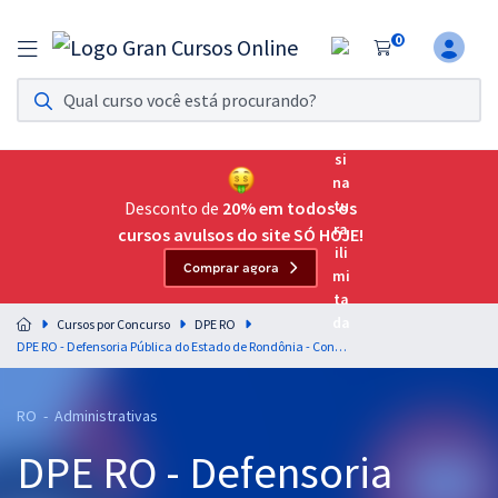
0
Assinatura Ilimitada 11
Acesso a todos os cursos. Teste grátis por 7 dias!
Assinatura OAB Até Passar
Acesso ilimitado a toda preparação para o Exame da
Desconto de
20% em todos os
Ordem, até você passar!
cursos avulsos do site SÓ HOJE!
Comprar agora
Residências Multiprofissionais
Preparação completa e intensiva para as principais
Cursos por Concurso
DPE RO
residências em saúde do Brasil
DPE RO - Defensoria Pública do Estado de Rondônia - Conhecimentos Específicos para o Cargo de Técnico Administrativo – Classe A
Concursos
RO - Administrativas
Assinatura Ilimitada
DPE RO - Defensoria
Cursos 20% OFF