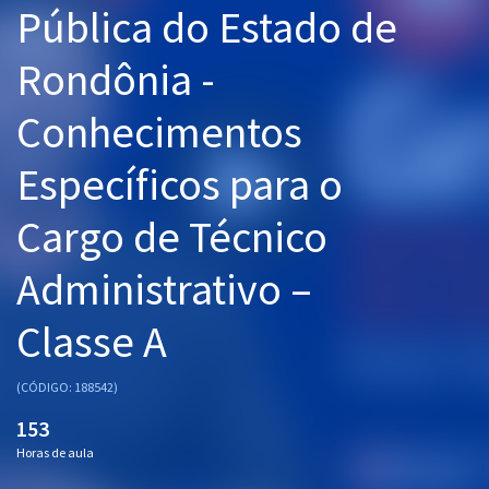
Pública do Estado de
Pós
Rondônia -
Graduação
Conhecimentos
OAB
Específicos para o
Mentorias
Cargo de Técnico
Questões grátis
Conteúdo gratuito
Administrativo –
Blog
Classe A
Aprovados
(CÓDIGO: 188542)
Atendimento
153
Horas de aula