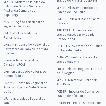
Estado do Rio Grande do Sul
MP GO - Ministério Público do
Estado de Goiás - Secretário
MP SP - Ministério Público do
Auxiliar da Comarca de
Estado de São Paulo
Itapuranga
PM SC - Polícia Militar de Santa
ANVISA - Agência Nacional de
Catarina
Vigilância Sanitária
SEDUC RS - Secretaria de
PM PE - Polícia Militar de
Estado da Educação do Rio
Pernambuco
Grande do Sul
CRECI MT - Conselho Regional de
SEJUS ES - Secretaria da Justiça
Corretores de Imóveis do Mato
do Espírito Santo
Grosso
TJ BA - Tribunal de Justiça do
Universidade Federal de
Estado da Bahia
Catalão - UFCAT
TRF 3 - Tribunal Regional Federal
UFR - Universidade Federal de
da 3ª Região
Rondonópolis
MP RO - Ministério Público de
CRA MS - Conselho Regional de
Rondônia
Administração do Mato Grosso
do Sul
TCE SP - Tribunal de Contas do
Estado de São Paulo
UFJ - Universidade Federal de
Jataí
Politec PE - Polícia Científica de