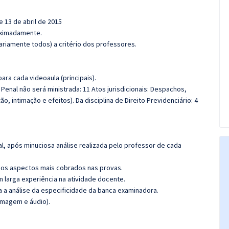
e 13 de abril de 2015
roximadamente.
riamente todos) a critério dos professores.
ra cada videoaula (principais).
 Penal não será ministrada: 11 Atos jurisdicionais: Despachos,
o, intimação e efeitos). Da disciplina de Direito Previdenciário: 4
l, após minuciosa análise realizada pelo professor de cada
os aspectos mais cobrados nas provas.
m larga experiência na atividade docente.
ra a análise da especificidade da banca examinadora.
(imagem e áudio).