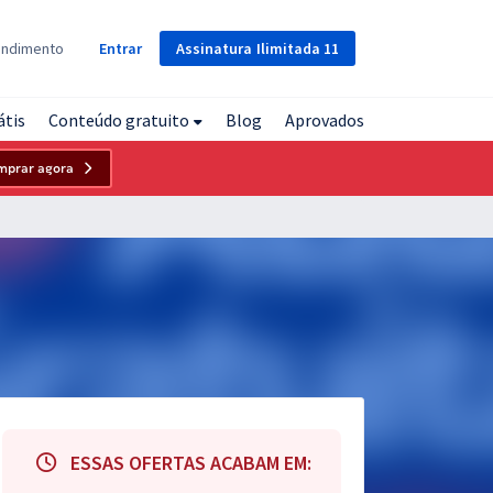
Assinatura
Ilimitada
11
endimento
Entrar
átis
Conteúdo gratuito
Blog
Aprovados
mprar agora
ESSAS OFERTAS ACABAM EM: