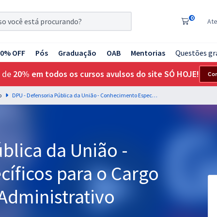
0
At
20% OFF
Pós
Graduação
OAB
Mentorias
Questões gr
 de
20% em todos os cursos avulsos do site SÓ HOJE!
Co
o
DPU - Defensoria Pública da União - Conhecimento Específicos para o Cargo de Analista Técnico Administrativo
blica da União -
íficos para o Cargo
 Administrativo