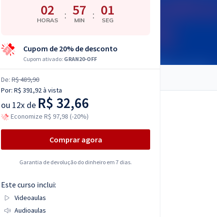
02
57
00
:
:
HORAS
MIN
SEG
Cupom de 20% de desconto
Cupom ativado:
GRAN20-OFF
De:
R$ 489,90
Por:
R$ 391,92
à vista
R$ 32,66
ou
12x de
Economize R$ 97,98 (-20%)
Comprar agora
Garantia de devolução do dinheiro em 7 dias.
Este curso inclui:
Videoaulas
Audioaulas