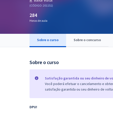
Baixar edital
Pós
(CÓDIGO: 201151)
284
Graduação
Horas de aula
OAB
Mentorias
Sobre o curso
Sobre o concurso
Questões grátis
Sobre o curso
Conteúdo gratuito
Blog
Satisfação garantida ou seu dinheiro de vo
Aprovados
Você poderá efetuar o cancelamento e obter 
satisfação garantida ou seu dinheiro de volta
Atendimento
DPU!