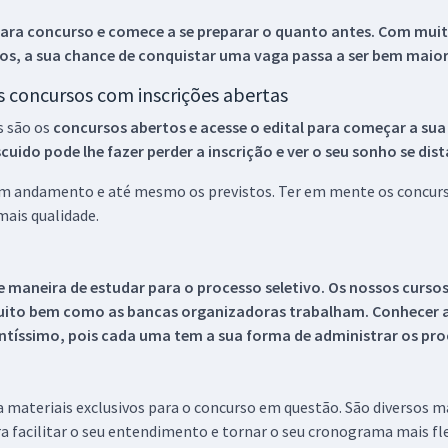
ara concurso e comece a se preparar o quanto antes. Com muita
os, a sua chance de conquistar uma vaga passa a ser bem maior
os concursos com inscrições abertas
s são os
concursos abertos e acesse o edital para começar a sua
ido pode lhe fazer perder a inscrição e ver o seu sonho se dis
 em andamento e até mesmo os previstos. Ter em mente os concurso
ais qualidade.
 maneira de estudar para o processo seletivo. Os nossos curso
uito bem como as bancas organizadoras trabalham. Conhecer a
tíssimo, pois cada uma tem a sua forma de administrar os proc
 a materiais exclusivos para o concurso em questão. São diversos 
a facilitar o seu entendimento e tornar o seu cronograma mais fle