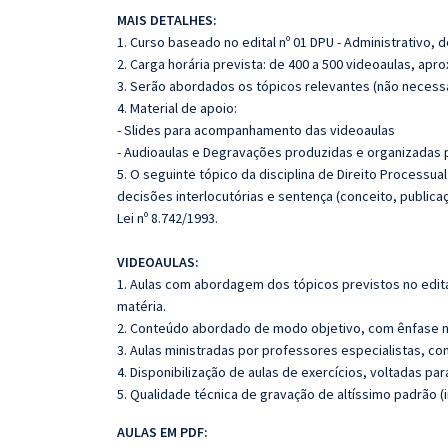
MAIS DETALHES:
1. Curso baseado no edital nº 01 DPU - Administrativo, d
2. Carga horária prevista: de 400 a 500 videoaulas, ap
3. Serão abordados os tópicos relevantes (não necessa
4. Material de apoio:
- Slides para acompanhamento das videoaulas
- Audioaulas e Degravações produzidas e organizadas pa
5. O seguinte tópico da disciplina de Direito Processual
decisões interlocutórias e sentença (conceito, publicaçã
Lei nº 8.742/1993.
VIDEOAULAS:
1. Aulas com abordagem dos tópicos previstos no edita
matéria.
2. Conteúdo abordado de modo objetivo, com ênfase n
3. Aulas ministradas por professores especialistas, co
4. Disponibilização de aulas de exercícios, voltadas pa
5. Qualidade técnica de gravação de altíssimo padrão 
AULAS EM PDF: