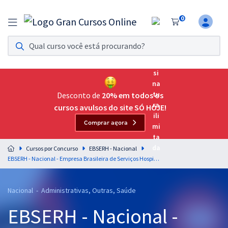
0
Assinatura Ilimitada 11
Acesso a todos os cursos. Teste grátis por 7 dias!
Assinatura OAB Até Passar
Acesso ilimitado a toda preparação para o Exame da
Desconto de
20% em todos os
Ordem, até você passar!
cursos avulsos do site SÓ HOJE!
Comprar agora
Residências Multiprofissionais
Preparação completa e intensiva para as principais
Cursos por Concurso
EBSERH - Nacional
residências em saúde do Brasil
EBSERH - Nacional - Empresa Brasileira de Serviços Hospitalares - Analista Administrativo: Qualquer nível superior
Concursos
Nacional - Administrativas, Outras, Saúde
Assinatura Ilimitada
EBSERH - Nacional -
Cursos 20% OFF