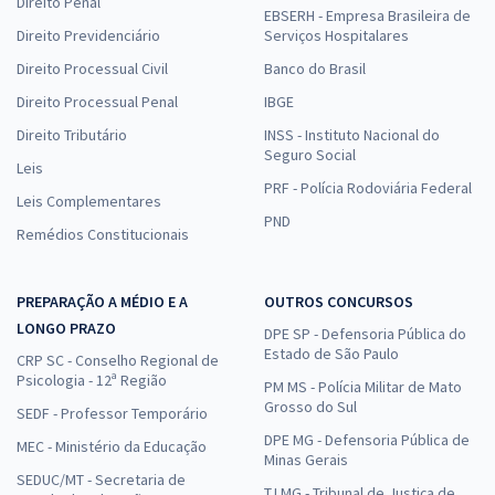
Direito Penal
EBSERH - Empresa Brasileira de
Direito Previdenciário
Serviços Hospitalares
Direito Processual Civil
Banco do Brasil
Direito Processual Penal
IBGE
Direito Tributário
INSS - Instituto Nacional do
Seguro Social
Leis
PRF - Polícia Rodoviária Federal
Leis Complementares
PND
Remédios Constitucionais
PREPARAÇÃO A MÉDIO E A
OUTROS CONCURSOS
LONGO PRAZO
DPE SP - Defensoria Pública do
Estado de São Paulo
CRP SC - Conselho Regional de
Psicologia - 12ª Região
PM MS - Polícia Militar de Mato
Grosso do Sul
SEDF - Professor Temporário
DPE MG - Defensoria Pública de
MEC - Ministério da Educação
Minas Gerais
SEDUC/MT - Secretaria de
TJ MG - Tribunal de Justiça de