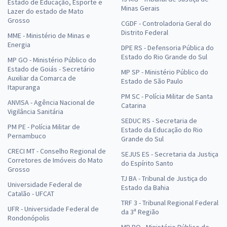
Estado de Educação, Esporte e
Minas Gerais
Lazer do estado de Mato
Grosso
CGDF - Controladoria Geral do
Distrito Federal
MME - Ministério de Minas e
Energia
DPE RS - Defensoria Pública do
Estado do Rio Grande do Sul
MP GO - Ministério Público do
Estado de Goiás - Secretário
MP SP - Ministério Público do
Auxiliar da Comarca de
Estado de São Paulo
Itapuranga
PM SC - Polícia Militar de Santa
ANVISA - Agência Nacional de
Catarina
Vigilância Sanitária
SEDUC RS - Secretaria de
PM PE - Polícia Militar de
Estado da Educação do Rio
Pernambuco
Grande do Sul
CRECI MT - Conselho Regional de
SEJUS ES - Secretaria da Justiça
Corretores de Imóveis do Mato
do Espírito Santo
Grosso
TJ BA - Tribunal de Justiça do
Universidade Federal de
Estado da Bahia
Catalão - UFCAT
TRF 3 - Tribunal Regional Federal
UFR - Universidade Federal de
da 3ª Região
Rondonópolis
MP RO - Ministério Público de