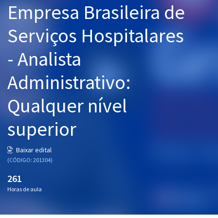
Empresa Brasileira de
Pós
Serviços Hospitalares
Graduação
- Analista
OAB
Administrativo:
Mentorias
Qualquer nível
Questões grátis
Conteúdo gratuito
superior
Blog
Baixar edital
Aprovados
(CÓDIGO: 201304)
261
Atendimento
Horas de aula