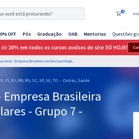
0
At
20% OFF
Pós
Graduação
OAB
Mentorias
Questões gr
 de
20% em todos os cursos avulsos do site SÓ HOJE!
Co
EBSERH - Nacional - Empresa Brasileira de Serviços Hospitalares - Grupo 7 - Fisioterapia
PE, PI, RJ, RN, RS, SC, SP, SE, TO - Outras, Saúde
 Empresa Brasileira
lares - Grupo 7 -