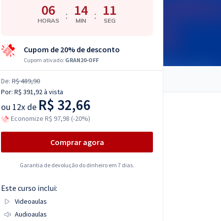
06
14
10
:
:
HORAS
MIN
SEG
Cupom de 20% de desconto
Cupom ativado:
GRAN20-OFF
De:
R$ 489,90
Por:
R$ 391,92
à vista
R$ 32,66
ou
12x de
Economize R$ 97,98 (-20%)
Comprar agora
Garantia de devolução do dinheiro em 7 dias.
Este curso inclui:
Videoaulas
Audioaulas