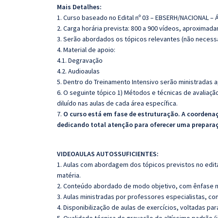
Mais Detalhes:
1. Curso baseado no Edital nº 03 – EBSERH/NACIONAL – 
2. Carga horária prevista: 800 a 900 vídeos, aproximad
3. Serão abordados os tópicos relevantes (não necessa
4. Material de apoio:
4.1. Degravação
4.2. Audioaulas
5. Dentro do Treinamento Intensivo serão ministradas a
6. O seguinte tópico 1) Métodos e técnicas de avaliaç
diluído nas aulas de cada área específica.
7.
O curso está em fase de estruturação. A coordena
dedicando total atenção para oferecer uma prepara
VIDEOAULAS AUTOSSUFICIENTES:
1. Aulas com abordagem dos tópicos previstos no edita
matéria.
2. Conteúdo abordado de modo objetivo, com ênfase n
3. Aulas ministradas por professores especialistas, co
4. Disponibilização de aulas de exercícios, voltadas pa