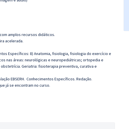
(imagem e áudio)
 com amplos recursos didáticos.
ira acelerada.
s Específicos: 8) Anatomia, fisiologia, fisiologia do exercício e
cos nas áreas: neurológicas e neuropediátricas; ortopedia e
bstetrícia. Geriatria: fisioterapia preventiva, curativa e
slação EBSERH. Conhecimentos Específicos. Redação.
que já se encontram no curso.