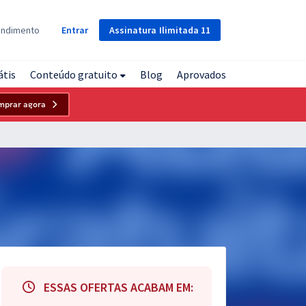
Assinatura
Ilimitada
11
endimento
Entrar
átis
Conteúdo gratuito
Blog
Aprovados
mprar agora
ESSAS OFERTAS ACABAM EM: