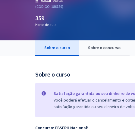
Baixar edital
Pós
(CÓDIGO: 186129)
359
Graduação
Horas de aula
OAB
Mentorias
Sobre o curso
Sobre o concurso
Questões grátis
Sobre o curso
Conteúdo gratuito
Blog
Satisfação garantida ou seu dinheiro de vo
Aprovados
Você poderá efetuar o cancelamento e obter 
satisfação garantida ou seu dinheiro de volta
Atendimento
Concurso: EBSERH Nacional!