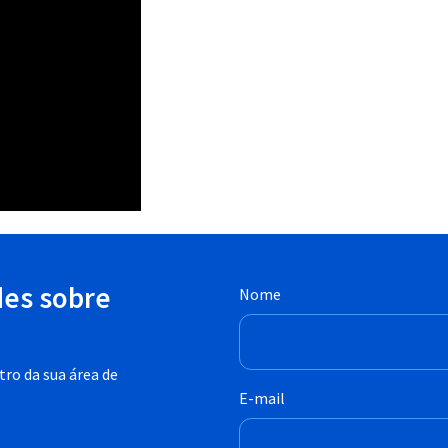
des sobre
Nome
ro da sua área de
E-mail