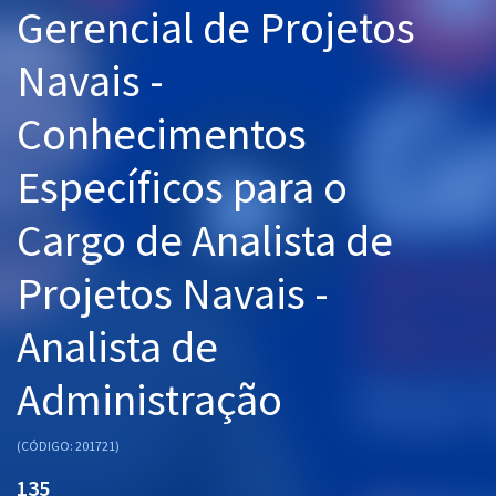
Gerencial de Projetos
Pós
Navais -
Graduação
Conhecimentos
OAB
Específicos para o
Mentorias
Cargo de Analista de
Questões grátis
Conteúdo gratuito
Projetos Navais -
Blog
Analista de
Aprovados
Administração
Atendimento
(CÓDIGO: 201721)
135