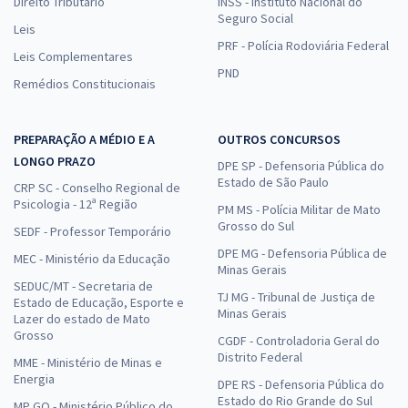
Direito Tributário
INSS - Instituto Nacional do
Seguro Social
Leis
PRF - Polícia Rodoviária Federal
Leis Complementares
PND
Remédios Constitucionais
PREPARAÇÃO A MÉDIO E A
OUTROS CONCURSOS
LONGO PRAZO
DPE SP - Defensoria Pública do
Estado de São Paulo
CRP SC - Conselho Regional de
Psicologia - 12ª Região
PM MS - Polícia Militar de Mato
Grosso do Sul
SEDF - Professor Temporário
DPE MG - Defensoria Pública de
MEC - Ministério da Educação
Minas Gerais
SEDUC/MT - Secretaria de
TJ MG - Tribunal de Justiça de
Estado de Educação, Esporte e
Minas Gerais
Lazer do estado de Mato
Grosso
CGDF - Controladoria Geral do
Distrito Federal
MME - Ministério de Minas e
Energia
DPE RS - Defensoria Pública do
Estado do Rio Grande do Sul
MP GO - Ministério Público do