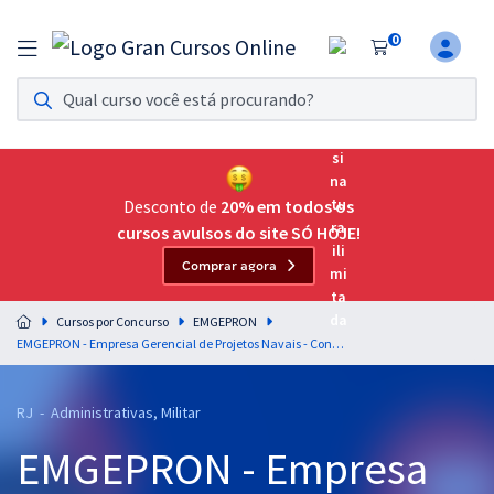
0
Assinatura Ilimitada 11
Acesso a todos os cursos. Teste grátis por 7 dias!
Assinatura OAB Até Passar
Acesso ilimitado a toda preparação para o Exame da
Desconto de
20% em todos os
Ordem, até você passar!
cursos avulsos do site SÓ HOJE!
Comprar agora
Residências Multiprofissionais
Preparação completa e intensiva para as principais
Cursos por Concurso
EMGEPRON
residências em saúde do Brasil
EMGEPRON - Empresa Gerencial de Projetos Navais - Conhecimentos Específicos para o Cargo de Analista de Projetos Navais - Analista de Administração
Concursos
RJ - Administrativas, Militar
Assinatura Ilimitada
EMGEPRON - Empresa
Cursos 20% OFF