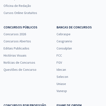
Oficina de Redação
Cursos Online Gratuitos
CONCURSOS PÚBLICOS
BANCAS DE CONCURSOS
Concursos 2026
Cebraspe
Concursos Abertos
Cesgranrio
Editais Publicados
Consulplan
Histórias Visuais
FCC
Notícias de Concursos
FGV
Questões de Concurso
Idecan
Selecon
Uniase
Vunesp
CONCURSOS POR PROFISSÃO
EXAME DE ORDEM