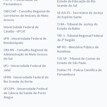
Estado da Educação do Rio
Pernambuco
Grande do Sul
CRECI MT - Conselho Regional de
SEJUS ES - Secretaria da Justiça
Corretores de Imóveis do Mato
do Espírito Santo
Grosso
TJ BA - Tribunal de Justiça do
Universidade Federal de
Estado da Bahia
Catalão - UFCAT
TRF 3 - Tribunal Regional Federal
UFR - Universidade Federal de
da 3ª Região
Rondonópolis
MP RO - Ministério Público de
CRA MS - Conselho Regional de
Rondônia
Administração do Mato Grosso
do Sul
TCE SP - Tribunal de Contas do
Estado de São Paulo
UFJ - Universidade Federal de
Jataí
Politec PE - Polícia Científica de
Pernambuco
UFRN - Universidade Federal do
Rio Grande do Norte
UFCSPA - Universidade Federal
de Ciência da Saúde de Porto
Alegre