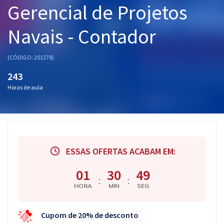
Gerencial de Projetos
Pós
Navais - Contador
Graduação
OAB
(CÓDIGO: 201278)
243
Mentorias
Horas de aula
Questões grátis
Conteúdo gratuito
Blog
ESSAS OFERTAS ACABAM EM:
Aprovados
01
30
49
:
:
HORA
MIN
SEG
Atendimento
Cupom de 20% de desconto