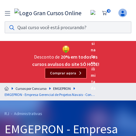
0
Assinatura Ilimitada 11
Acesso a todos os cursos. Teste grátis por 7 dias!
Assinatura OAB Até Passar
Acesso ilimitado a toda preparação para o Exame da
Desconto de
20% em todos os
Ordem, até você passar!
cursos avulsos do site SÓ HOJE!
Comprar agora
Residências Multiprofissionais
Preparação completa e intensiva para as principais
Cursos por Concurso
EMGEPRON
residências em saúde do Brasil
EMGEPRON - Empresa Gerencial de Projetos Navais - Contador
Concursos
RJ - Administrativas
Assinatura Ilimitada
EMGEPRON - Empresa
Cursos 20% OFF