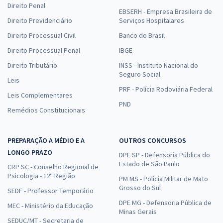
Direito Penal
EBSERH - Empresa Brasileira de
Direito Previdenciário
Serviços Hospitalares
Direito Processual Civil
Banco do Brasil
Direito Processual Penal
IBGE
Direito Tributário
INSS - Instituto Nacional do
Seguro Social
Leis
PRF - Polícia Rodoviária Federal
Leis Complementares
PND
Remédios Constitucionais
PREPARAÇÃO A MÉDIO E A
OUTROS CONCURSOS
LONGO PRAZO
DPE SP - Defensoria Pública do
Estado de São Paulo
CRP SC - Conselho Regional de
Psicologia - 12ª Região
PM MS - Polícia Militar de Mato
Grosso do Sul
SEDF - Professor Temporário
DPE MG - Defensoria Pública de
MEC - Ministério da Educação
Minas Gerais
SEDUC/MT - Secretaria de