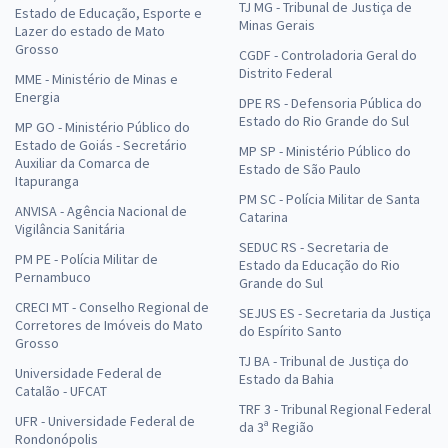
TJ MG - Tribunal de Justiça de
Estado de Educação, Esporte e
Minas Gerais
Lazer do estado de Mato
Grosso
CGDF - Controladoria Geral do
Distrito Federal
MME - Ministério de Minas e
Energia
DPE RS - Defensoria Pública do
Estado do Rio Grande do Sul
MP GO - Ministério Público do
Estado de Goiás - Secretário
MP SP - Ministério Público do
Auxiliar da Comarca de
Estado de São Paulo
Itapuranga
PM SC - Polícia Militar de Santa
ANVISA - Agência Nacional de
Catarina
Vigilância Sanitária
SEDUC RS - Secretaria de
PM PE - Polícia Militar de
Estado da Educação do Rio
Pernambuco
Grande do Sul
CRECI MT - Conselho Regional de
SEJUS ES - Secretaria da Justiça
Corretores de Imóveis do Mato
do Espírito Santo
Grosso
TJ BA - Tribunal de Justiça do
Universidade Federal de
Estado da Bahia
Catalão - UFCAT
TRF 3 - Tribunal Regional Federal
UFR - Universidade Federal de
da 3ª Região
Rondonópolis