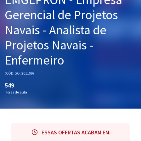
Pós
Gerencial de Projetos
Graduação
Navais - Analista de
OAB
Projetos Navais -
Mentorias
Enfermeiro
Questões grátis
(CÓDIGO: 201199)
Conteúdo gratuito
549
Blog
Horas de aula
Aprovados
Atendimento
ESSAS OFERTAS ACABAM EM: