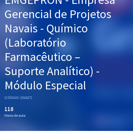
Pós
Gerencial de Projetos
Graduação
Navais - Químico
OAB
(Laboratório
Mentorias
Farmacêutico –
Questões grátis
Suporte Analítico) -
Conteúdo gratuito
Módulo Especial
Blog
Aprovados
(CÓDIGO: 201627)
118
Atendimento
Horas de aula