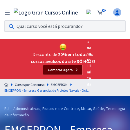
0
Assinatura Ilimitada 11
Acesso a todos os cursos. Teste grátis por 7 dias!
Assinatura OAB Até Passar
Acesso ilimitado a toda preparação para o Exame da
Desconto de
20% em todos os
Ordem, até você passar!
cursos avulsos do site SÓ HOJE!
Comprar agora
Residências Multiprofissionais
Preparação completa e intensiva para as principais
Cursos por Concurso
EMGEPRON
residências em saúde do Brasil
EMGEPRON - Empresa Gerencial de Projetos Navais - Químico (Laboratório Farmacêutico – Suporte Analítico) - Módulo Especial
Concursos
RJ - Administrativas, Fiscais e de Controle, Militar, Saúde, Tecnologia
Assinatura Ilimitada
da Informação
Cursos 20% OFF
EMGEPRON - Empresa