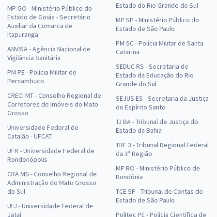
Estado do Rio Grande do Sul
MP GO - Ministério Público do
Estado de Goiás - Secretário
MP SP - Ministério Público do
Auxiliar da Comarca de
Estado de São Paulo
Itapuranga
PM SC - Polícia Militar de Santa
ANVISA - Agência Nacional de
Catarina
Vigilância Sanitária
SEDUC RS - Secretaria de
PM PE - Polícia Militar de
Estado da Educação do Rio
Pernambuco
Grande do Sul
CRECI MT - Conselho Regional de
SEJUS ES - Secretaria da Justiça
Corretores de Imóveis do Mato
do Espírito Santo
Grosso
TJ BA - Tribunal de Justiça do
Universidade Federal de
Estado da Bahia
Catalão - UFCAT
TRF 3 - Tribunal Regional Federal
UFR - Universidade Federal de
da 3ª Região
Rondonópolis
MP RO - Ministério Público de
CRA MS - Conselho Regional de
Rondônia
Administração do Mato Grosso
do Sul
TCE SP - Tribunal de Contas do
Estado de São Paulo
UFJ - Universidade Federal de
Jataí
Politec PE - Polícia Científica de