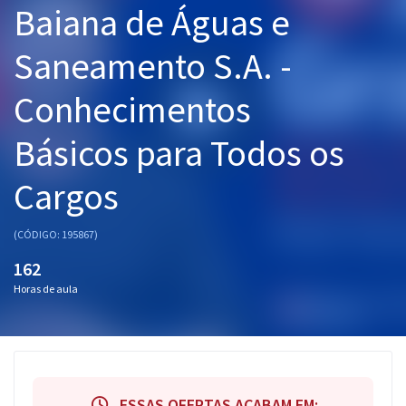
Baiana de Águas e
Pós
Saneamento S.A. -
Graduação
Conhecimentos
OAB
Básicos para Todos os
Mentorias
Cargos
Questões grátis
Conteúdo gratuito
(CÓDIGO: 195867)
Blog
162
Horas de aula
Aprovados
Atendimento
ESSAS OFERTAS ACABAM EM: