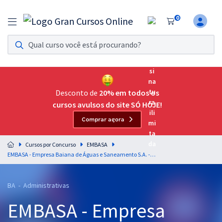
0
Assinatura Ilimitada 11
Acesso a todos os cursos. Teste grátis por 7 dias!
Assinatura OAB Até Passar
Acesso ilimitado a toda preparação para o Exame da
Desconto de
20% em todos os
Ordem, até você passar!
cursos avulsos do site SÓ HOJE!
Comprar agora
Residências Multiprofissionais
Preparação completa e intensiva para as principais
Cursos por Concurso
EMBASA
residências em saúde do Brasil
EMBASA - Empresa Baiana de Águas e Saneamento S.A. - Conhecimentos Básicos para Todos os Cargos
Concursos
BA - Administrativas
Assinatura Ilimitada
EMBASA - Empresa
Cursos 20% OFF