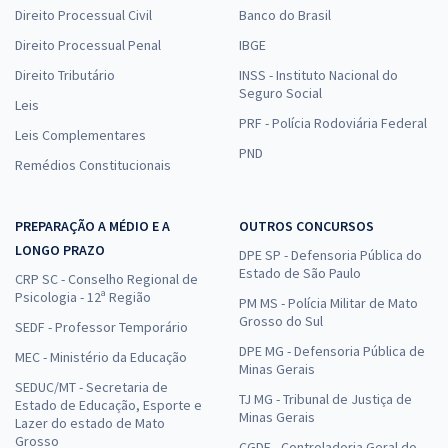
Direito Processual Civil
Banco do Brasil
Direito Processual Penal
IBGE
Direito Tributário
INSS - Instituto Nacional do
Seguro Social
Leis
PRF - Polícia Rodoviária Federal
Leis Complementares
PND
Remédios Constitucionais
PREPARAÇÃO A MÉDIO E A
OUTROS CONCURSOS
LONGO PRAZO
DPE SP - Defensoria Pública do
Estado de São Paulo
CRP SC - Conselho Regional de
Psicologia - 12ª Região
PM MS - Polícia Militar de Mato
Grosso do Sul
SEDF - Professor Temporário
DPE MG - Defensoria Pública de
MEC - Ministério da Educação
Minas Gerais
SEDUC/MT - Secretaria de
TJ MG - Tribunal de Justiça de
Estado de Educação, Esporte e
Minas Gerais
Lazer do estado de Mato
Grosso
CGDF - Controladoria Geral do