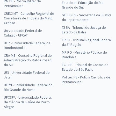
PM PE - Polícia Militar de
Estado da Educação do Rio
Pernambuco
Grande do Sul
CRECI MT - Conselho Regional de
SEJUS ES - Secretaria da Justiça
Corretores de Imóveis do Mato
do Espírito Santo
Grosso
TJ BA - Tribunal de Justiça do
Universidade Federal de
Estado da Bahia
Catalão - UFCAT
TRF 3 - Tribunal Regional Federal
UFR - Universidade Federal de
da 3ª Região
Rondonópolis
MP RO - Ministério Público de
CRA MS - Conselho Regional de
Rondônia
Administração do Mato Grosso
do Sul
TCE SP - Tribunal de Contas do
Estado de São Paulo
UFJ - Universidade Federal de
Jataí
Politec PE - Polícia Científica de
Pernambuco
UFRN - Universidade Federal do
Rio Grande do Norte
UFCSPA - Universidade Federal
de Ciência da Saúde de Porto
Alegre