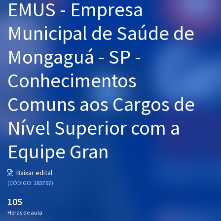
EMUS - Empresa
Pós
Municipal de Saúde de
Graduação
Mongaguá - SP -
OAB
Conhecimentos
Mentorias
Comuns aos Cargos de
Questões grátis
Nível Superior com a
Conteúdo gratuito
Blog
Equipe Gran
Aprovados
Baixar edital
(CÓDIGO: 183767)
Atendimento
105
Horas de aula