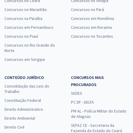
Concursos no Ceará
Concursos no Amapá
Concursos no Maranhão
Concursos no Pará
Concursos na Paraíba
Concursos em Rondônia
Concursos em Pernambuco
Concursos em Roraima
Concursos no Piauí
Concursos no Tocantins
Concursos no Rio Grande do
Norte
Concursos em Sergipe
CONTEÚDO JURÍDICO
CONCURSOS MAIS
PROCURADOS
Consolidação das Leis do
Trabalho
SEDES
Constituição Federal
PC DF - DELTA
Direito Administrativo
PM AL - Polícia Militar do Estado
de Alagoas
Direito Ambiental
SEFAZ CE - Secretaria da
Direito Civil
Fazenda do Estado do Ceará