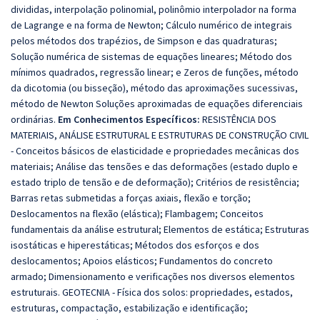
divididas, interpolação polinomial, polinômio interpolador na forma
de Lagrange e na forma de Newton; Cálculo numérico de integrais
pelos métodos dos trapézios, de Simpson e das quadraturas;
Solução numérica de sistemas de equações lineares; Método dos
mínimos quadrados, regressão linear; e Zeros de funções, método
da dicotomia (ou bisseção), método das aproximações sucessivas,
método de Newton Soluções aproximadas de equações diferenciais
ordinárias
.
Em Conhecimentos Específicos:
RESISTÊNCIA DOS
MATERIAIS, ANÁLISE ESTRUTURAL E ESTRUTURAS DE CONSTRUÇÃO CIVIL
- Conceitos básicos de elasticidade e propriedades mecânicas dos
materiais; Análise das tensões e das deformações (estado duplo e
estado triplo de tensão e de deformação); Critérios de resistência;
Barras retas submetidas a forças axiais, flexão e torção;
Deslocamentos na flexão (elástica); Flambagem; Conceitos
fundamentais da análise estrutural; Elementos de estática; Estruturas
isostáticas e hiperestáticas; Métodos dos esforços e dos
deslocamentos; Apoios elásticos; Fundamentos do concreto
armado; Dimensionamento e verificações nos diversos elementos
estruturais. GEOTECNIA - Física dos solos: propriedades, estados,
estruturas, compactação, estabilização e identificação;