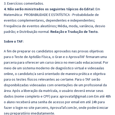
3. Exercícios comentados.
4. Não serão ministrados os seguintes tópicos do Edital:
Em
Matemática:
PROBABILIDADE E ESTATÍSTICA -
Probabilidade de
eventos complementares, dependentes e independentes;
Frequência de eventos aleatórios; Média, moda, variância, desvio
padrão; e Distribuição normal.
Redação e Tradução de Texto.
Sobre o TAF:
A fim de preparar os candidatos aprovados nas provas objetivas
para o Teste de Aptidão Física, o Gran e o AprovaTAF firmaram uma
parceria para oferecer um curso único no mercado educacional. Por
meio de um sistema moderno de diagnóstico virtual e videoaulas
online, o candidato/a será orientado de maneira prática e objetiva
para os testes físicos relevantes ao certame. Para o TAF serão
disponibilizadas videoaulas com orientações de um profissional da
área. Após a liberação da matrícula, o usuário deverá enviar seus
dados (nome completo e CPF) para:
aprovataf@gmail.com
Em até 48h
o aluno receberá uma senha de acesso por email em até 24h para
fazer o login no site parceiro, AprovaTaf.com.br, onde poderá iniciar
seu preparatório imediatamente.