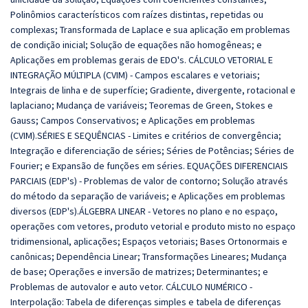
Polinômios característicos com raízes distintas, repetidas ou
complexas; Transformada de Laplace e sua aplicação em problemas
de condição inicial; Solução de equações não homogêneas; e
Aplicações em problemas gerais de EDO's. CÁLCULO VETORIAL E
INTEGRAÇÃO MÚLTIPLA (CVIM) -
Campos escalares e vetoriais;
Integrais de linha e de superfície; Gradiente, divergente, rotacional e
laplaciano; Mudança de variáveis; Teoremas de Green, Stokes e
Gauss; Campos Conservativos; e Aplicações em problemas
(CVIM).
SÉRIES E SEQUÊNCIAS -
Limites e critérios de convergência;
Integração e diferenciação de séries; Séries de Potências; Séries de
Fourier; e Expansão de funções em séries. EQUAÇÕES DIFERENCIAIS
PARCIAIS (EDP's) -
Problemas de valor de contorno; Solução através
do método da separação de variáveis; e Aplicações em problemas
diversos (EDP's).
ÁLGEBRA LINEAR -
Vetores no plano e no espaço,
operações com vetores, produto vetorial e produto misto no espaço
tridimensional, aplicações; Espaços vetoriais; Bases Ortonormais e
canônicas; Dependência Linear; Transformações Lineares; Mudança
de base; Operações e inversão de matrizes; Determinantes; e
Problemas de autovalor e auto vetor. CÁLCULO NUMÉRICO -
Interpolação: Tabela de diferenças simples e tabela de diferenças