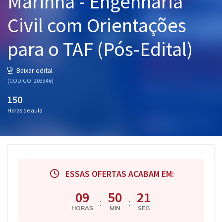
Marinha - Engenharia
Pós
Civil com Orientações
Graduação
para o TAF (Pós-Edital)
OAB
Baixar edital
Mentorias
(CÓDIGO: 203346)
150
Questões grátis
Horas de aula
Conteúdo gratuito
Blog
Aprovados
ESSAS OFERTAS ACABAM EM:
Atendimento
09
50
21
:
:
HORAS
MIN
SEG