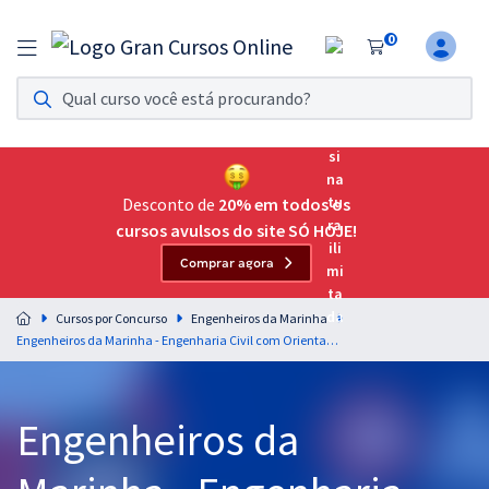
0
Assinatura Ilimitada 11
Acesso a todos os cursos. Teste grátis por 7 dias!
Assinatura OAB Até Passar
Acesso ilimitado a toda preparação para o Exame da
Desconto de
20% em todos os
Ordem, até você passar!
cursos avulsos do site SÓ HOJE!
Comprar agora
Residências Multiprofissionais
Preparação completa e intensiva para as principais
Cursos por Concurso
Engenheiros da Marinha
residências em saúde do Brasil
Engenheiros da Marinha - Engenharia Civil com Orientações para o TAF (Pós-Edital)
Concursos
Engenheiros da
Assinatura Ilimitada
Cursos 20% OFF