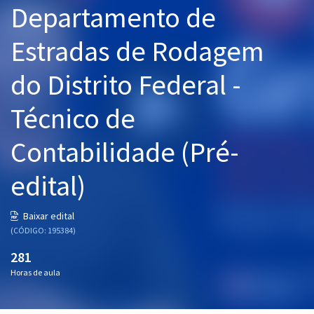
Departamento de
Pós
Estradas de Rodagem
Graduação
do Distrito Federal -
OAB
Técnico de
Mentorias
Contabilidade (Pré-
Questões grátis
Conteúdo gratuito
edital)
Blog
Baixar edital
Aprovados
(CÓDIGO: 195384)
281
Atendimento
Horas de aula