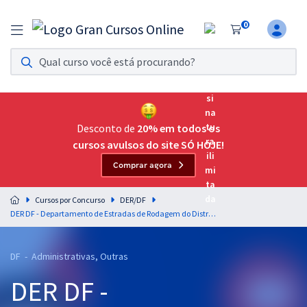
0
Assinatura Ilimitada 11
Acesso a todos os cursos. Teste grátis por 7 dias!
Assinatura OAB Até Passar
Acesso ilimitado a toda preparação para o Exame da
Desconto de
20% em todos os
Ordem, até você passar!
cursos avulsos do site SÓ HOJE!
Comprar agora
Residências Multiprofissionais
Preparação completa e intensiva para as principais
Cursos por Concurso
DER/DF
residências em saúde do Brasil
DER DF - Departamento de Estradas de Rodagem do Distrito Federal -Técnico de Contabilidade (Pré-edital)
Concursos
DF - Administrativas, Outras
Assinatura Ilimitada
DER DF -
Cursos 20% OFF