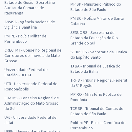
Estado de Goiás - Secretário
MP SP - Ministério Público do
Auxiliar da Comarca de
Estado de São Paulo
Itapuranga
PM SC - Polícia Militar de Santa
ANVISA - Agência Nacional de
Catarina
Vigilância Sanitária
SEDUC RS - Secretaria de
PM PE - Polícia Militar de
Estado da Educação do Rio
Pernambuco
Grande do Sul
CRECI MT - Conselho Regional de
SEJUS ES - Secretaria da Justiça
Corretores de Imóveis do Mato
do Espírito Santo
Grosso
TJ BA - Tribunal de Justiça do
Universidade Federal de
Estado da Bahia
Catalão - UFCAT
TRF 3 - Tribunal Regional Federal
UFR - Universidade Federal de
da 3ª Região
Rondonópolis
MP RO - Ministério Público de
CRA MS - Conselho Regional de
Rondônia
Administração do Mato Grosso
do Sul
TCE SP - Tribunal de Contas do
Estado de São Paulo
UFJ - Universidade Federal de
Jataí
Politec PE - Polícia Científica de
Pernambuco
UFRN - Universidade Federal do