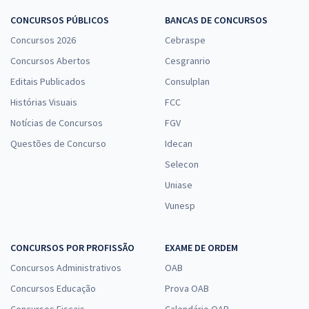
CONCURSOS PÚBLICOS
BANCAS DE CONCURSOS
Concursos 2026
Cebraspe
Concursos Abertos
Cesgranrio
Editais Publicados
Consulplan
Histórias Visuais
FCC
Notícias de Concursos
FGV
Questões de Concurso
Idecan
Selecon
Uniase
Vunesp
CONCURSOS POR PROFISSÃO
EXAME DE ORDEM
Concursos Administrativos
OAB
Concursos Educação
Prova OAB
Concursos Fiscais
Calendário OAB