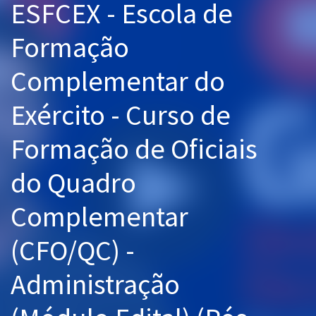
ESFCEX - Escola de
Pós
Formação
Graduação
Complementar do
OAB
Exército - Curso de
Mentorias
Formação de Oficiais
Questões grátis
do Quadro
Conteúdo gratuito
Blog
Complementar
Aprovados
(CFO/QC) -
Atendimento
Administração