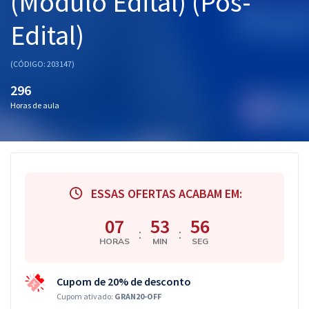
(Módulo Edital) (Pós-
Edital)
(CÓDIGO: 203147)
296
Horas de aula
ESSAS OFERTAS ACABAM EM:
07
53
56
:
:
HORAS
MIN
SEG
Cupom de 20% de desconto
Cupom ativado:
GRAN20-OFF