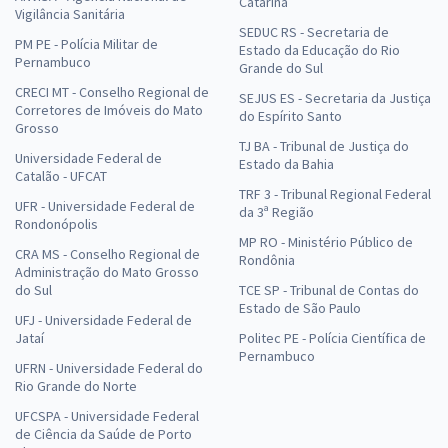
Catarina
Vigilância Sanitária
SEDUC RS - Secretaria de
PM PE - Polícia Militar de
Estado da Educação do Rio
Pernambuco
Grande do Sul
CRECI MT - Conselho Regional de
SEJUS ES - Secretaria da Justiça
Corretores de Imóveis do Mato
do Espírito Santo
Grosso
TJ BA - Tribunal de Justiça do
Universidade Federal de
Estado da Bahia
Catalão - UFCAT
TRF 3 - Tribunal Regional Federal
UFR - Universidade Federal de
da 3ª Região
Rondonópolis
MP RO - Ministério Público de
CRA MS - Conselho Regional de
Rondônia
Administração do Mato Grosso
do Sul
TCE SP - Tribunal de Contas do
Estado de São Paulo
UFJ - Universidade Federal de
Jataí
Politec PE - Polícia Científica de
Pernambuco
UFRN - Universidade Federal do
Rio Grande do Norte
UFCSPA - Universidade Federal
de Ciência da Saúde de Porto