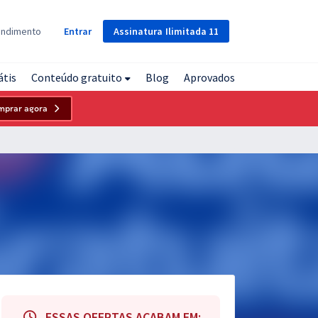
Assinatura
Ilimitada
11
endimento
Entrar
átis
Conteúdo gratuito
Blog
Aprovados
mprar agora
ESSAS OFERTAS ACABAM EM: