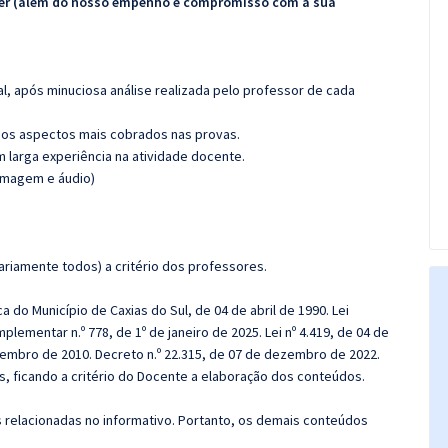
ecer (além do nosso empenho e compromisso com a sua
l, após minuciosa análise realizada pelo professor de cada
os aspectos mais cobrados nas provas.
m larga experiência na atividade docente.
(imagem e áudio)
riamente todos) a critério dos professores.
a do Município de Caxias do Sul, de 04 de abril de 1990. Lei
lementar n.º 778, de 1º de janeiro de 2025. Lei nº 4.419, de 04 de
dezembro de 2010. Decreto n.º 22.315, de 07 de dezembro de 2022.
, ficando a critério do Docente a elaboração dos conteúdos.
s relacionadas no informativo. Portanto, os demais conteúdos