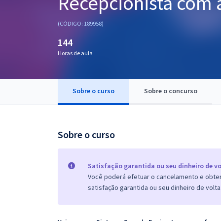
Recepcionista com 
Pós
(CÓDIGO: 189958)
Graduação
144
Horas de aula
OAB
Mentorias
Sobre o curso
Sobre o concurso
Questões grátis
Conteúdo gratuito
Sobre o curso
Blog
Aprovados
Satisfação garantida ou seu dinheiro de vo
Você poderá efetuar o cancelamento e obter 
satisfação garantida ou seu dinheiro de volta
Atendimento