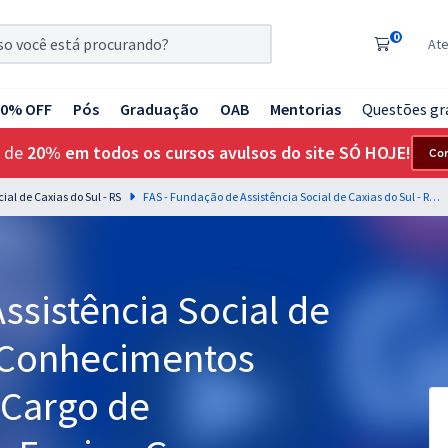
0
At
20% OFF
Pós
Graduação
OAB
Mentorias
Questões gr
 de
20% em todos os cursos avulsos do site SÓ HOJE!
Co
ial de Caxias do Sul - RS
FAS - Fundação de Assistência Social de Caxias do Sul - RS - Conhecimentos Básicos Comuns ao Cargo de Recepcionista com a Equipe Gran
ssistência Social de
- Conhecimentos
 Cargo de