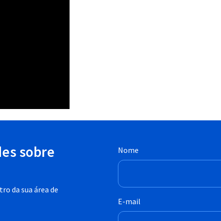
des sobre
Nome
ro da sua área de
E-mail