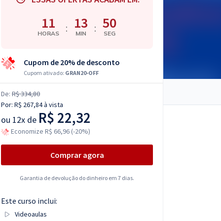
11
13
49
:
:
HORAS
MIN
SEG
Cupom de 20% de desconto
Cupom ativado:
GRAN20-OFF
De:
R$ 334,80
Por:
R$ 267,84
à vista
R$ 22,32
ou
12x de
Economize R$ 66,96 (-20%)
Comprar agora
Garantia de devolução do dinheiro em 7 dias.
Este curso inclui:
Videoaulas