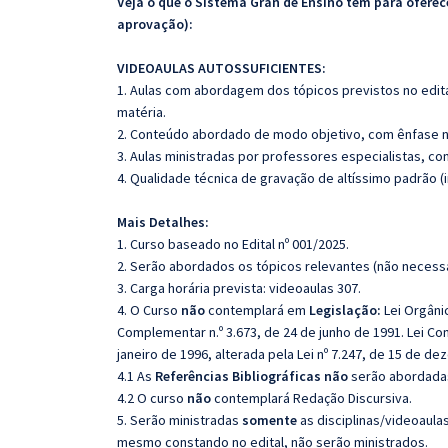
Veja o que o Sistema Gran de Ensino tem para ofer
aprovação):
VIDEOAULAS AUTOSSUFICIENTES:
1. Aulas com abordagem dos tópicos previstos no edita
matéria.
2. Conteúdo abordado de modo objetivo, com ênfase n
3. Aulas ministradas por professores especialistas, co
4. Qualidade técnica de gravação de altíssimo padrão 
Mais Detalhes:
1. Curso baseado no Edital nº 001/2025.
2. Serão abordados os tópicos relevantes (não necessa
3. Carga horária prevista: videoaulas 307.
4. O Curso
não
contemplará em
Legislação:
Lei Orgânic
Complementar n.º 3.673, de 24 de junho de 1991. Lei Comp
janeiro de 1996, alterada pela Lei nº 7.247, de 15 de 
4.1 As
Referências
Bibliográficas não
serão abordadas
4.2 O curso
não
contemplará Redação Discursiva.
5. Serão ministradas
somente
as disciplinas/videoaula
mesmo constando no edital, não serão ministrados.