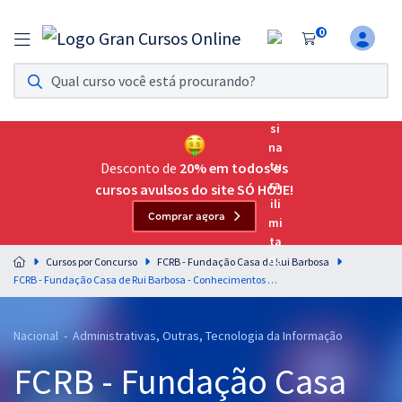
0
Assinatura Ilimitada 11
Acesso a todos os cursos. Teste grátis por 7 dias!
Assinatura OAB Até Passar
Acesso ilimitado a toda preparação para o Exame da
Desconto de
20% em todos os
Ordem, até você passar!
cursos avulsos do site SÓ HOJE!
Comprar agora
Residências Multiprofissionais
Preparação completa e intensiva para as principais
Cursos por Concurso
FCRB - Fundação Casa de Rui Barbosa
residências em saúde do Brasil
FCRB - Fundação Casa de Rui Barbosa - Conhecimentos Gerais Aplicáveis a todos os Perfis
Concursos
Nacional - Administrativas, Outras, Tecnologia da Informação
Assinatura Ilimitada
FCRB - Fundação Casa
Cursos 20% OFF