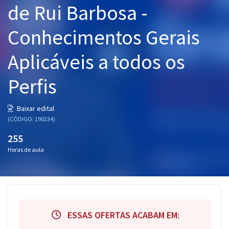
de Rui Barbosa -
Pós
Conhecimentos Gerais
Graduação
Aplicáveis a todos os
OAB
Perfis
Mentorias
Questões grátis
Baixar edital
(CÓDIGO: 190234)
Conteúdo gratuito
255
Blog
Horas de aula
Aprovados
Atendimento
ESSAS OFERTAS ACABAM EM: