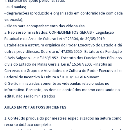
4. Material de apoio personalizado:
- audioaulas;
- degravações (produzido e organizado em conformidade com cada
videoaula);
- slides para acompanhamento das videoaulas.
5. Não serão ministrados: CONHECIMENTOS GERAIS - Legislação
Estadual e da Área de Cultura: Lei n.º 23304, de 30/05/2019 -
Estabelece a estrutura orgânica do Poder Executivo do Estado e dá
outras providências. Decreto n.º 47.853/2020 - Estatuto da Fundação
Clóvis Salgado. Lei n.º 869/1952 - Estatuto dos Funcionários Públicos
Civis do Estado de Minas Gerais. Lei n.º 15.567/2005 - Institui as
Carreiras do Grupo de Atividades de Cultura do Poder Executivo. Lei
Federal de Incentivo à Cultura n.º 8.313/91- Lei Rouanet.
6. Serão ministradas somente as videoaulas relacionadas no
informativo. Portanto, os demais conteúdos mesmo constando no
edital, não serão ministrados
AULAS EM PDF AUTOSSUFICIENTES:
1. Conteúdo produzido por mestres especializados na leitura como
recurso didático completo.