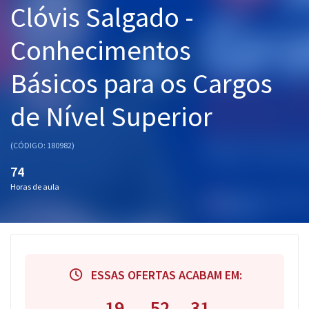
Clóvis Salgado -
Pós
Conhecimentos
Graduação
Básicos para os Cargos
OAB
de Nível Superior
Mentorias
Questões grátis
(CÓDIGO: 180982)
74
Conteúdo gratuito
Horas de aula
Blog
Aprovados
Atendimento
ESSAS OFERTAS ACABAM EM:
19
52
30