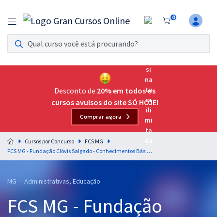
0
Assinatura Ilimitada 11
Acesso a todos os cursos. Teste grátis por 7 dias!
Assinatura OAB Até Passar
Acesso ilimitado a toda preparação para o Exame da
Desconto de
20% em todos os
Ordem, até você passar!
cursos avulsos do site SÓ HOJE!
Comprar agora
Residências Multiprofissionais
Preparação completa e intensiva para as principais
Cursos por Concurso
FCS MG
residências em saúde do Brasil
FCS MG - Fundação Clóvis Salgado - Conhecimentos Básicos para os Cargos de Nível Superior
Concursos
MG - Administrativas, Educação
Assinatura Ilimitada
FCS MG - Fundação
Cursos 20% OFF