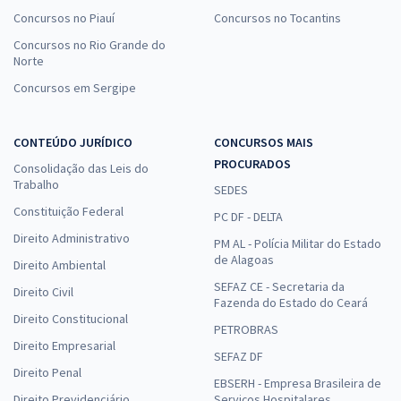
Concursos no Piauí
Concursos no Tocantins
Concursos no Rio Grande do
Norte
Concursos em Sergipe
CONTEÚDO JURÍDICO
CONCURSOS MAIS
PROCURADOS
Consolidação das Leis do
Trabalho
SEDES
Constituição Federal
PC DF - DELTA
Direito Administrativo
PM AL - Polícia Militar do Estado
de Alagoas
Direito Ambiental
SEFAZ CE - Secretaria da
Direito Civil
Fazenda do Estado do Ceará
Direito Constitucional
PETROBRAS
Direito Empresarial
SEFAZ DF
Direito Penal
EBSERH - Empresa Brasileira de
Direito Previdenciário
Serviços Hospitalares