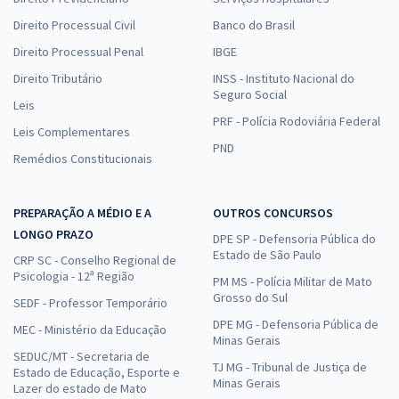
Direito Processual Civil
Banco do Brasil
Direito Processual Penal
IBGE
Direito Tributário
INSS - Instituto Nacional do
Seguro Social
Leis
PRF - Polícia Rodoviária Federal
Leis Complementares
PND
Remédios Constitucionais
PREPARAÇÃO A MÉDIO E A
OUTROS CONCURSOS
LONGO PRAZO
DPE SP - Defensoria Pública do
Estado de São Paulo
CRP SC - Conselho Regional de
Psicologia - 12ª Região
PM MS - Polícia Militar de Mato
Grosso do Sul
SEDF - Professor Temporário
DPE MG - Defensoria Pública de
MEC - Ministério da Educação
Minas Gerais
SEDUC/MT - Secretaria de
TJ MG - Tribunal de Justiça de
Estado de Educação, Esporte e
Minas Gerais
Lazer do estado de Mato