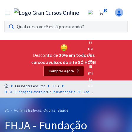
0
Assinatura Ilimitada 11
Acesso a todos os cursos. Teste grátis por 7 dias!
Assinatura OAB Até Passar
Acesso ilimitado a toda preparação para o Exame da
Desconto de
20% em todos os
Ordem, até você passar!
cursos avulsos do site SÓ HOJE!
Comprar agora
Residências Multiprofissionais
Preparação completa e intensiva para as principais
Cursos por Concurso
FHJA
residências em saúde do Brasil
FHJA - Fundação Hospitalar Dr. José Athanázio - SC - Conhecimentos Básicos Comuns aos Cargos de Nível Médio
Concursos
SC - Administrativas, Outras, Saúde
Assinatura Ilimitada
FHJA - Fundação
Cursos 20% OFF