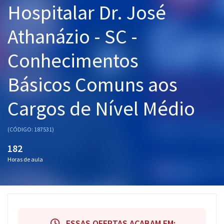
Hospitalar Dr. José
Pós
Athanázio - SC -
Graduação
Conhecimentos
OAB
Básicos Comuns aos
Mentorias
Cargos de Nível Médio
Questões grátis
Conteúdo gratuito
(CÓDIGO: 187531)
Blog
182
Horas de aula
Aprovados
Atendimento
ESSAS OFERTAS ACABAM EM: