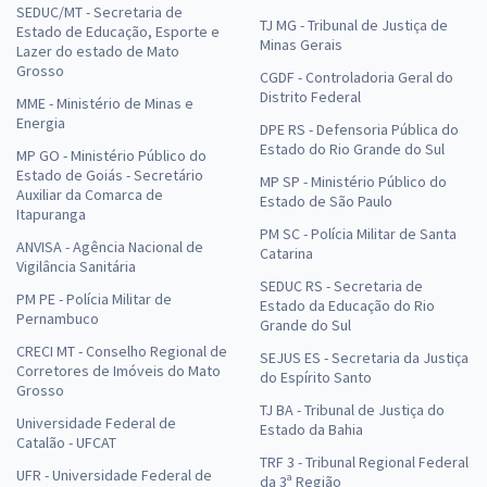
SEDUC/MT - Secretaria de
TJ MG - Tribunal de Justiça de
Estado de Educação, Esporte e
Minas Gerais
Lazer do estado de Mato
Grosso
CGDF - Controladoria Geral do
Distrito Federal
MME - Ministério de Minas e
Energia
DPE RS - Defensoria Pública do
Estado do Rio Grande do Sul
MP GO - Ministério Público do
Estado de Goiás - Secretário
MP SP - Ministério Público do
Auxiliar da Comarca de
Estado de São Paulo
Itapuranga
PM SC - Polícia Militar de Santa
ANVISA - Agência Nacional de
Catarina
Vigilância Sanitária
SEDUC RS - Secretaria de
PM PE - Polícia Militar de
Estado da Educação do Rio
Pernambuco
Grande do Sul
CRECI MT - Conselho Regional de
SEJUS ES - Secretaria da Justiça
Corretores de Imóveis do Mato
do Espírito Santo
Grosso
TJ BA - Tribunal de Justiça do
Universidade Federal de
Estado da Bahia
Catalão - UFCAT
TRF 3 - Tribunal Regional Federal
UFR - Universidade Federal de
da 3ª Região