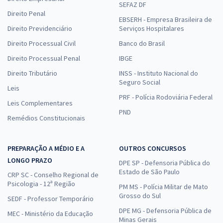
SEFAZ DF
Direito Penal
EBSERH - Empresa Brasileira de
Direito Previdenciário
Serviços Hospitalares
Direito Processual Civil
Banco do Brasil
Direito Processual Penal
IBGE
Direito Tributário
INSS - Instituto Nacional do
Seguro Social
Leis
PRF - Polícia Rodoviária Federal
Leis Complementares
PND
Remédios Constitucionais
PREPARAÇÃO A MÉDIO E A
OUTROS CONCURSOS
LONGO PRAZO
DPE SP - Defensoria Pública do
Estado de São Paulo
CRP SC - Conselho Regional de
Psicologia - 12ª Região
PM MS - Polícia Militar de Mato
Grosso do Sul
SEDF - Professor Temporário
DPE MG - Defensoria Pública de
MEC - Ministério da Educação
Minas Gerais