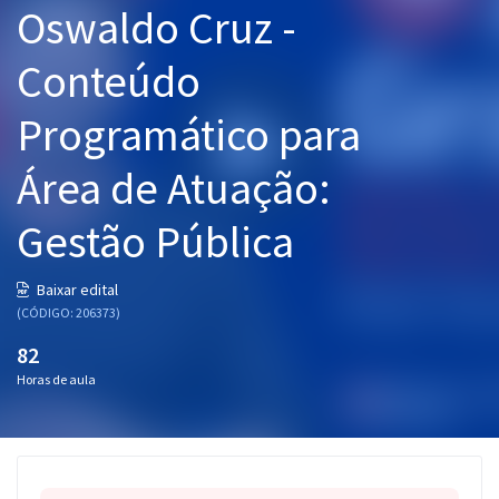
Oswaldo Cruz -
Pós
Conteúdo
Graduação
Programático para
OAB
Área de Atuação:
Mentorias
Gestão Pública
Questões grátis
Conteúdo gratuito
Baixar edital
(CÓDIGO: 206373)
Blog
82
Aprovados
Horas de aula
Atendimento