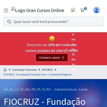
0
Assinatura Ilimitada 11
Acesso a todos os cursos. Teste grátis por 7 dias!
Assinatura OAB Até Passar
Acesso ilimitado a toda preparação para o Exame da
Desconto de
20% em todos os
Ordem, até você passar!
cursos avulsos do site SÓ HOJE!
Comprar agora
Residências Multiprofissionais
Preparação completa e intensiva para as principais
Cursos por Concurso
FIOCRUZ
residências em saúde do Brasil
FIOCRUZ - Fundação Oswaldo Cruz - Conteúdo Programático para Área de Atuação: Gestão Pública
Concursos
AM, BA, CE, DF, MG, PR, PE, PI, RO - Administrativas, Saúde
Assinatura Ilimitada
FIOCRUZ - Fundação
Cursos 20% OFF