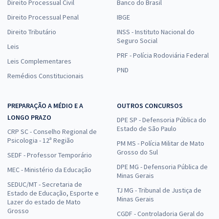
Direito Processual Civil
Banco do Brasil
Direito Processual Penal
IBGE
Direito Tributário
INSS - Instituto Nacional do
Seguro Social
Leis
PRF - Polícia Rodoviária Federal
Leis Complementares
PND
Remédios Constitucionais
PREPARAÇÃO A MÉDIO E A
OUTROS CONCURSOS
LONGO PRAZO
DPE SP - Defensoria Pública do
Estado de São Paulo
CRP SC - Conselho Regional de
Psicologia - 12ª Região
PM MS - Polícia Militar de Mato
Grosso do Sul
SEDF - Professor Temporário
DPE MG - Defensoria Pública de
MEC - Ministério da Educação
Minas Gerais
SEDUC/MT - Secretaria de
TJ MG - Tribunal de Justiça de
Estado de Educação, Esporte e
Minas Gerais
Lazer do estado de Mato
Grosso
CGDF - Controladoria Geral do