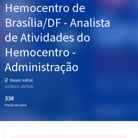
Hemocentro de
Pós
Brasília/DF - Analista
Graduação
de Atividades do
OAB
Hemocentro -
Mentorias
Administração
Questões grátis
Conteúdo gratuito
Baixar edital
(CÓDIGO: 207534)
Blog
338
Aprovados
Horas de aula
Atendimento