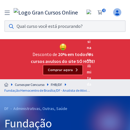
0
Assinatura Ilimitada 11
Acesso a todos os cursos. Teste grátis por 7 dias!
Assinatura OAB Até Passar
Acesso ilimitado a toda preparação para o Exame da
Desconto de
20% em todos os
Ordem, até você passar!
cursos avulsos do site SÓ HOJE!
Comprar agora
Residências Multiprofissionais
Preparação completa e intensiva para as principais
Cursos por Concurso
FHB/DF
residências em saúde do Brasil
Fundação Hemocentro de Brasília/DF - Analista de Atividades do Hemocentro - Administração
Concursos
DF - Administrativas, Outras, Saúde
Assinatura Ilimitada
Fundação
Cursos 20% OFF