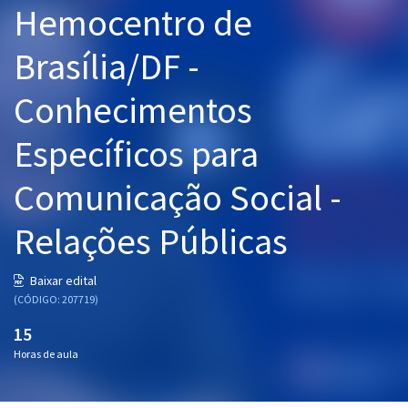
Hemocentro de
Pós
Brasília/DF -
Graduação
Conhecimentos
OAB
Específicos para
Mentorias
Comunicação Social -
Questões grátis
Conteúdo gratuito
Relações Públicas
Blog
Baixar edital
Aprovados
(CÓDIGO: 207719)
15
Atendimento
Horas de aula