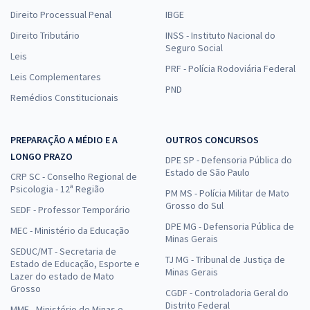
Direito Processual Penal
IBGE
Direito Tributário
INSS - Instituto Nacional do
Seguro Social
Leis
PRF - Polícia Rodoviária Federal
Leis Complementares
PND
Remédios Constitucionais
PREPARAÇÃO A MÉDIO E A
OUTROS CONCURSOS
LONGO PRAZO
DPE SP - Defensoria Pública do
Estado de São Paulo
CRP SC - Conselho Regional de
Psicologia - 12ª Região
PM MS - Polícia Militar de Mato
Grosso do Sul
SEDF - Professor Temporário
DPE MG - Defensoria Pública de
MEC - Ministério da Educação
Minas Gerais
SEDUC/MT - Secretaria de
TJ MG - Tribunal de Justiça de
Estado de Educação, Esporte e
Minas Gerais
Lazer do estado de Mato
Grosso
CGDF - Controladoria Geral do
Distrito Federal
MME - Ministério de Minas e