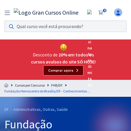
0
Assinatura Ilimitada 11
Acesso a todos os cursos. Teste grátis por 7 dias!
Assinatura OAB Até Passar
Acesso ilimitado a toda preparação para o Exame da
Desconto de
20% em todos os
Ordem, até você passar!
cursos avulsos do site SÓ HOJE!
Comprar agora
Residências Multiprofissionais
Preparação completa e intensiva para as principais
Cursos por Concurso
FHB/DF
residências em saúde do Brasil
Fundação Hemocentro de Brasília/DF - Conhecimentos Específicos para Comunicação Social - Relações Públicas
Concursos
DF - Administrativas, Outras, Saúde
Assinatura Ilimitada
Fundação
Cursos 20% OFF