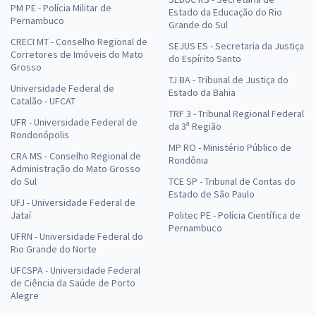
PM PE - Polícia Militar de
Estado da Educação do Rio
Pernambuco
Grande do Sul
CRECI MT - Conselho Regional de
SEJUS ES - Secretaria da Justiça
Corretores de Imóveis do Mato
do Espírito Santo
Grosso
TJ BA - Tribunal de Justiça do
Universidade Federal de
Estado da Bahia
Catalão - UFCAT
TRF 3 - Tribunal Regional Federal
UFR - Universidade Federal de
da 3ª Região
Rondonópolis
MP RO - Ministério Público de
CRA MS - Conselho Regional de
Rondônia
Administração do Mato Grosso
do Sul
TCE SP - Tribunal de Contas do
Estado de São Paulo
UFJ - Universidade Federal de
Jataí
Politec PE - Polícia Científica de
Pernambuco
UFRN - Universidade Federal do
Rio Grande do Norte
UFCSPA - Universidade Federal
de Ciência da Saúde de Porto
Alegre