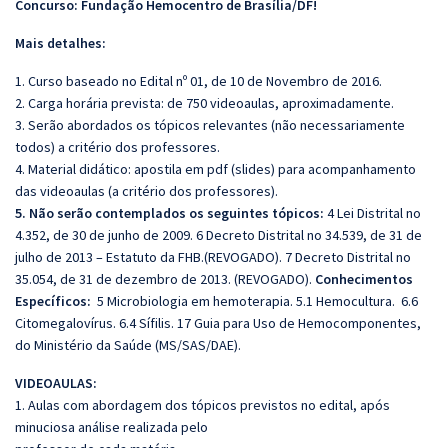
Concurso: Fundação Hemocentro de Brasília/DF!
Mais detalhes:
1. Curso baseado no Edital nº 01, de 10 de Novembro de 2016.
2. Carga horária prevista: de 750 videoaulas, aproximadamente.
3. Serão abordados os tópicos relevantes (não necessariamente
todos) a critério dos professores.
4. Material didático: apostila em pdf (slides) para acompanhamento
das videoaulas (a critério dos professores).
5. Não serão contemplados os seguintes tópicos:
4 Lei Distrital no
4.352, de 30 de junho de 2009. 6 Decreto Distrital no 34.539, de 31 de
julho de 2013 – Estatuto da FHB.(REVOGADO). 7 Decreto Distrital no
35.054, de 31 de dezembro de 2013. (REVOGADO).
Conhecimentos
Específicos:
5 Microbiologia em hemoterapia. 5.1 Hemocultura. 6.6
Citomegalovírus. 6.4 Sífilis. 17 Guia para Uso de Hemocomponentes,
do Ministério da Saúde (MS/SAS/DAE).
VIDEOAULAS:
1. Aulas com abordagem dos tópicos previstos no edital, após
minuciosa análise realizada pelo