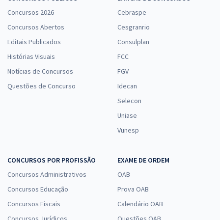
Concursos 2026
Cebraspe
Concursos Abertos
Cesgranrio
Editais Publicados
Consulplan
Histórias Visuais
FCC
Notícias de Concursos
FGV
Questões de Concurso
Idecan
Selecon
Uniase
Vunesp
CONCURSOS POR PROFISSÃO
EXAME DE ORDEM
Concursos Administrativos
OAB
Concursos Educação
Prova OAB
Concursos Fiscais
Calendário OAB
Concursos Jurídicos
Questões OAB