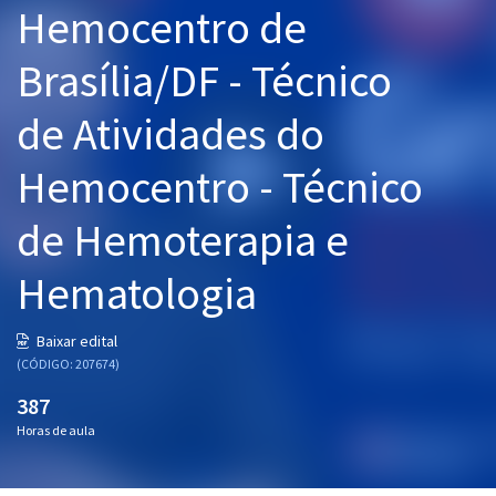
Hemocentro de
Pós
Brasília/DF - Técnico
Graduação
de Atividades do
OAB
Hemocentro - Técnico
Mentorias
de Hemoterapia e
Questões grátis
Conteúdo gratuito
Hematologia
Blog
Baixar edital
Aprovados
(CÓDIGO: 207674)
387
Atendimento
Horas de aula