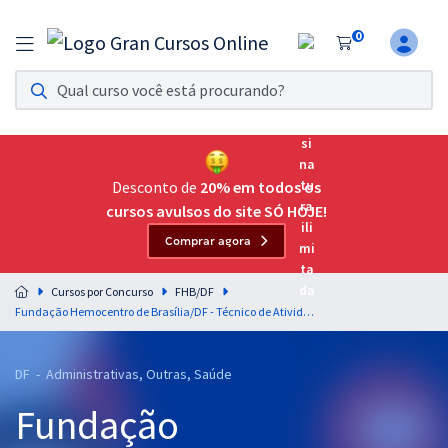
0
Assinatura Ilimitada 11
Acesso a todos os cursos. Teste grátis por 7 dias!
Assinatura OAB Até Passar
Acesso ilimitado a toda preparação para o Exame da
Desconto de
20% em todos os
Ordem, até você passar!
cursos avulsos do site SÓ HOJE!
Comprar agora
Residências Multiprofissionais
Preparação completa e intensiva para as principais
Cursos por Concurso
FHB/DF
residências em saúde do Brasil
Fundação Hemocentro de Brasília/DF - Técnico de Atividades do Hemocentro - Técnico de Hemoterapia e Hematologia
Concursos
DF - Administrativas, Outras, Saúde
Assinatura Ilimitada
Fundação
Cursos 20% OFF