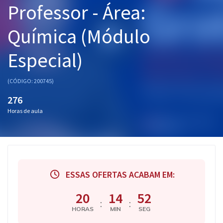
Professor - Área:
Pós
Química (Módulo
Graduação
Especial)
OAB
Mentorias
(CÓDIGO: 200745)
276
Questões grátis
Horas de aula
Conteúdo gratuito
Blog
Aprovados
ESSAS OFERTAS ACABAM EM:
Atendimento
20
14
51
:
:
HORAS
MIN
SEG