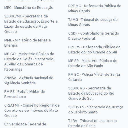
DPE MG - Defensoria Pública de
MEC - Ministério da Educação
Minas Gerais
SEDUC/MT - Secretaria de
TJ MG - Tribunal de Justiça de
Estado de Educação, Esporte e
Minas Gerais
Lazer do estado de Mato
Grosso
CGDF - Controladoria Geral do
Distrito Federal
MME - Ministério de Minas e
Energia
DPE RS - Defensoria Pública do
Estado do Rio Grande do Sul
MP GO - Ministério Público do
Estado de Goiás - Secretário
MP SP - Ministério Público do
Auxiliar da Comarca de
Estado de São Paulo
Itapuranga
PM SC - Polícia Militar de Santa
ANVISA - Agência Nacional de
Catarina
Vigilância Sanitária
SEDUC RS - Secretaria de
PM PE - Polícia Militar de
Estado da Educação do Rio
Pernambuco
Grande do Sul
CRECI MT - Conselho Regional de
SEJUS ES - Secretaria da Justiça
Corretores de Imóveis do Mato
do Espírito Santo
Grosso
TJ BA - Tribunal de Justiça do
Universidade Federal de
Estado da Bahia