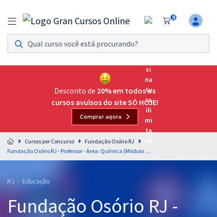
0
Assinatura Ilimitada 11
Acesso a todos os cursos. Teste grátis por 7 dias!
Assinatura OAB Até Passar
Acesso ilimitado a toda preparação para o Exame da
Desconto de
20% em todos os
Ordem, até você passar!
cursos avulsos do site SÓ HOJE!
Comprar agora
Residências Multiprofissionais
Preparação completa e intensiva para as principais
Cursos por Concurso
Fundação Osório RJ
residências em saúde do Brasil
Fundação Osório RJ - Professor - Área: Química (Módulo Especial)
Concursos
RJ - Educação
Assinatura Ilimitada
Fundação Osório RJ -
Cursos 20% OFF