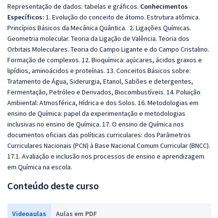
Representação de dados: tabelas e gráficos.
Conhecimentos
Específicos:
1. Evolução do conceito de átomo. Estrutura atômica.
Princípios Básicos da Mecânica Quântica. 2. Ligações Químicas.
Geometria molecular. Teoria da Ligação de Valência. Teoria dos
Orbitais Moleculares. Teoria do Campo Ligante e do Campo Cristalino.
Formação de complexos. 12. Bioquímica: açúcares, ácidos graxos e
lipídios, aminoácidos e proteínas. 13. Conceitos Básicos sobre:
Tratamento de Água, Siderurgia, Etanol, Sabões e detergentes,
Fermentação, Petróleo e Derivados, Biocombustíveis. 14. Poluição
Ambiental: Atmosférica, Hídrica e dos Solos. 16. Metodologias em
ensino de Química: papel da experimentação e metodologias
inclusivas no ensino de Química. 17. O ensino de Química nos
documentos oficiais das políticas curriculares: dos Parâmetros
Curriculares Nacionais (PCN) à Base Nacional Comum Curricular (BNCC).
17.1. Avaliação e inclusão nos processos de ensino e aprendizagem
em Química na escola.
Conteúdo deste curso
Videoaulas
Aulas em PDF