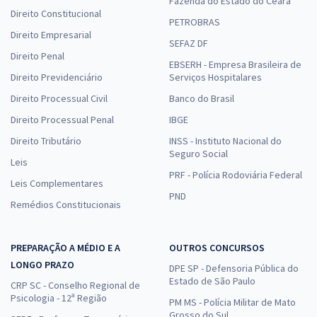
Fazenda do Estado do Ceará
Direito Constitucional
PETROBRAS
Direito Empresarial
SEFAZ DF
Direito Penal
EBSERH - Empresa Brasileira de
Direito Previdenciário
Serviços Hospitalares
Direito Processual Civil
Banco do Brasil
Direito Processual Penal
IBGE
Direito Tributário
INSS - Instituto Nacional do
Seguro Social
Leis
PRF - Polícia Rodoviária Federal
Leis Complementares
PND
Remédios Constitucionais
PREPARAÇÃO A MÉDIO E A
OUTROS CONCURSOS
LONGO PRAZO
DPE SP - Defensoria Pública do
Estado de São Paulo
CRP SC - Conselho Regional de
Psicologia - 12ª Região
PM MS - Polícia Militar de Mato
Grosso do Sul