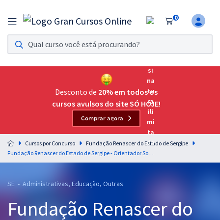
0
Assinatura Ilimitada 11
Acesso a todos os cursos. Teste grátis por 7 dias!
Assinatura OAB Até Passar
Acesso ilimitado a toda preparação para o Exame da
Desconto de
20% em todos os
Ordem, até você passar!
cursos avulsos do site SÓ HOJE!
Comprar agora
Residências Multiprofissionais
Preparação completa e intensiva para as principais
Cursos por Concurso
Fundação Renascer do Estado de Sergipe
residências em saúde do Brasil
Fundação Renascer do Estado de Sergipe - Orientador Social: Psicologia
Concursos
SE - Administrativas, Educação, Outras
Assinatura Ilimitada
Fundação Renascer do
Cursos 20% OFF