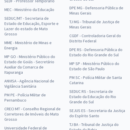
SEDF - Professor Temporário
DPE MG - Defensoria Pública de
MEC - Ministério da Educação
Minas Gerais
SEDUC/MT - Secretaria de
TJ MG - Tribunal de Justiça de
Estado de Educação, Esporte e
Minas Gerais
Lazer do estado de Mato
Grosso
CGDF - Controladoria Geral do
Distrito Federal
MME - Ministério de Minas e
Energia
DPE RS - Defensoria Pública do
Estado do Rio Grande do Sul
MP GO - Ministério Público do
Estado de Goiás - Secretário
MP SP - Ministério Público do
Auxiliar da Comarca de
Estado de São Paulo
Itapuranga
PM SC - Polícia Militar de Santa
ANVISA - Agência Nacional de
Catarina
Vigilância Sanitária
SEDUC RS - Secretaria de
PM PE - Polícia Militar de
Estado da Educação do Rio
Pernambuco
Grande do Sul
CRECI MT - Conselho Regional de
SEJUS ES - Secretaria da Justiça
Corretores de Imóveis do Mato
do Espírito Santo
Grosso
TJ BA - Tribunal de Justiça do
Universidade Federal de
Estado da Bahia