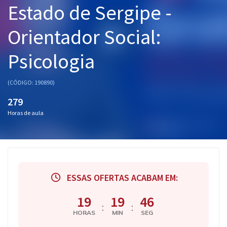
Estado de Sergipe -
Pós
Orientador Social:
Graduação
Psicologia
OAB
Mentorias
(CÓDIGO: 190890)
279
Questões grátis
Horas de aula
Conteúdo gratuito
Blog
Aprovados
ESSAS OFERTAS ACABAM EM:
Atendimento
19
19
46
:
:
HORAS
MIN
SEG