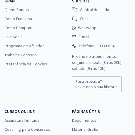
GRAN
SUPORTE
Quem Somos
Central de ajuda
Como Funciona
Chat
Como Comprar
WhatsApp
Loja Social
E-mail
Programa de Afiliados
Telefone: 3003-0894
Trabalhe Conosco
Horário de atendimento:
segunda a sexta (8h às 20h),
Preferência de Cookies
sábado (9h às 13h).
Foi aprovado?
Envie-nos a sua história!
CURSOS ONLINE
PÁGINAS ÚTEIS
Assinatura Ilimitada
Depoimentos
Coaching para Concursos
Material Grátis