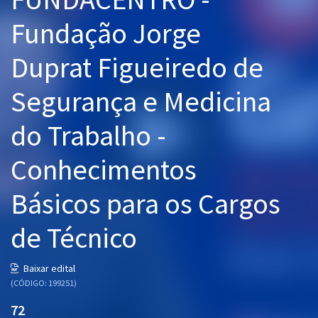
Pós
Fundação Jorge
Graduação
Duprat Figueiredo de
OAB
Segurança e Medicina
Mentorias
do Trabalho -
Questões grátis
Conhecimentos
Conteúdo gratuito
Básicos para os Cargos
Blog
de Técnico
Aprovados
Baixar edital
Atendimento
(CÓDIGO: 199251)
72