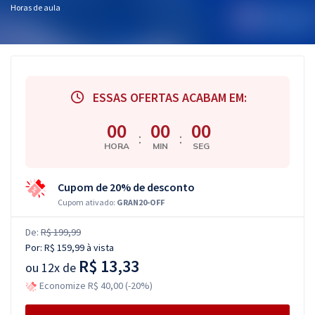
Horas de aula
ESSAS OFERTAS ACABAM EM:
00
00
00
:
:
HORA
MIN
SEG
Cupom de 20% de desconto
Cupom ativado:
GRAN20-OFF
De:
R$ 199,99
Por:
R$ 159,99
à vista
R$ 13,33
ou
12x de
Economize R$ 40,00 (-20%)