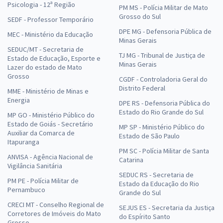
Psicologia - 12ª Região
PM MS - Polícia Militar de Mato
Grosso do Sul
SEDF - Professor Temporário
DPE MG - Defensoria Pública de
MEC - Ministério da Educação
Minas Gerais
SEDUC/MT - Secretaria de
TJ MG - Tribunal de Justiça de
Estado de Educação, Esporte e
Minas Gerais
Lazer do estado de Mato
Grosso
CGDF - Controladoria Geral do
Distrito Federal
MME - Ministério de Minas e
Energia
DPE RS - Defensoria Pública do
Estado do Rio Grande do Sul
MP GO - Ministério Público do
Estado de Goiás - Secretário
MP SP - Ministério Público do
Auxiliar da Comarca de
Estado de São Paulo
Itapuranga
PM SC - Polícia Militar de Santa
ANVISA - Agência Nacional de
Catarina
Vigilância Sanitária
SEDUC RS - Secretaria de
PM PE - Polícia Militar de
Estado da Educação do Rio
Pernambuco
Grande do Sul
CRECI MT - Conselho Regional de
SEJUS ES - Secretaria da Justiça
Corretores de Imóveis do Mato
do Espírito Santo
Grosso