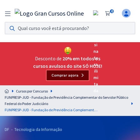
0
Assinatura Ilimitada 11
Acesso a todos os cursos. Teste grátis por 7 dias!
Assinatura OAB Até Passar
Acesso ilimitado a toda preparação para o Exame da
Desconto de
20% em todos os
Ordem, até você passar!
cursos avulsos do site SÓ HOJE!
Comprar agora
Residências Multiprofissionais
Preparação completa e intensiva para as principais
Cursos por Concurso
residências em saúde do Brasil
FUNPRESP-JUD - Fundação de Previdência Complementar do Servidor Público
Federal do Poder Judiciário
Concursos
FUNPRESP-JUD - Fundação de Previdência Complementar do Servidor Público Federal do Poder Judiciário - Emprego 9: Analista de Tecnologia da Informação - Especialidade: Ciência de Dados e Inovação (Módulo Especial)
Assinatura Ilimitada
DF - Tecnologia da Informação
Cursos 20% OFF