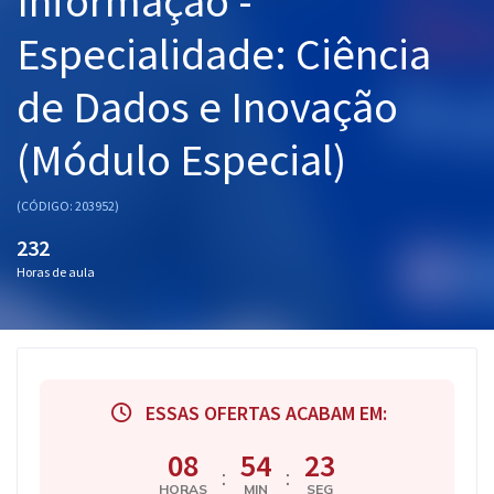
Informação -
Especialidade: Ciência
de Dados e Inovação
(Módulo Especial)
(CÓDIGO: 203952)
232
Horas de aula
ESSAS OFERTAS ACABAM EM:
08
54
23
:
:
HORAS
MIN
SEG