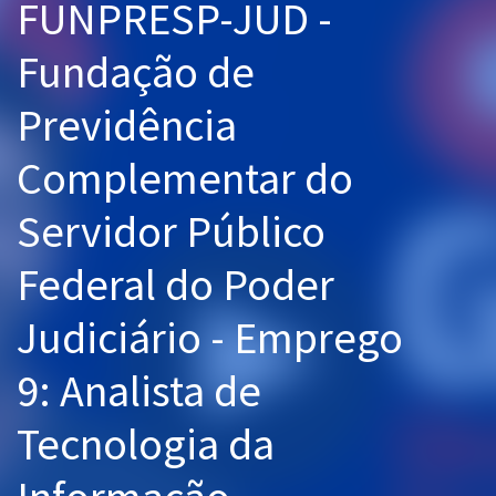
FUNPRESP-JUD -
Pós
Fundação de
Graduação
Previdência
OAB
Complementar do
Mentorias
Servidor Público
Questões grátis
Federal do Poder
Conteúdo gratuito
Blog
Judiciário - Emprego
Aprovados
9: Analista de
Atendimento
Tecnologia da