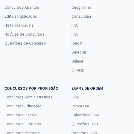
Concursos Abertos
Cesgranrio
Editais Publicados
Consulplan
Histórias Visuais
FCC
Notícias de Concursos
FGV
Questões de Concurso
Idecan
Selecon
Uniase
Vunesp
CONCURSOS POR PROFISSÃO
EXAME DE ORDEM
Concursos Administrativos
OAB
Concursos Educação
Prova OAB
Concursos Fiscais
Calendário OAB
Concursos Jurídicos
Questões OAB
Concursos Militares
Recursos OAB