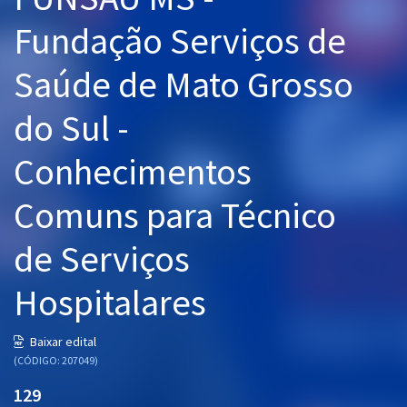
Pós
Fundação Serviços de
Graduação
Saúde de Mato Grosso
OAB
do Sul -
Mentorias
Conhecimentos
Questões grátis
Comuns para Técnico
Conteúdo gratuito
de Serviços
Blog
Hospitalares
Aprovados
Baixar edital
Atendimento
(CÓDIGO: 207049)
129