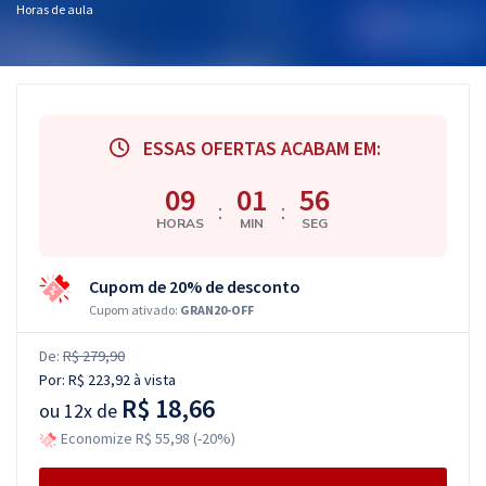
Horas de aula
ESSAS OFERTAS ACABAM EM:
09
01
56
:
:
HORAS
MIN
SEG
Cupom de 20% de desconto
Cupom ativado:
GRAN20-OFF
De:
R$ 279,90
Por:
R$ 223,92
à vista
R$ 18,66
ou
12x de
Economize R$ 55,98 (-20%)