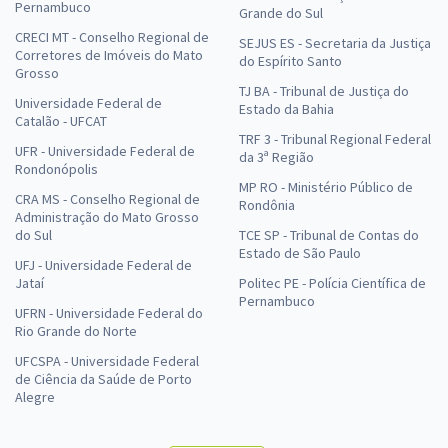
Pernambuco
Grande do Sul
CRECI MT - Conselho Regional de
SEJUS ES - Secretaria da Justiça
Corretores de Imóveis do Mato
do Espírito Santo
Grosso
TJ BA - Tribunal de Justiça do
Universidade Federal de
Estado da Bahia
Catalão - UFCAT
TRF 3 - Tribunal Regional Federal
UFR - Universidade Federal de
da 3ª Região
Rondonópolis
MP RO - Ministério Público de
CRA MS - Conselho Regional de
Rondônia
Administração do Mato Grosso
do Sul
TCE SP - Tribunal de Contas do
Estado de São Paulo
UFJ - Universidade Federal de
Jataí
Politec PE - Polícia Científica de
Pernambuco
UFRN - Universidade Federal do
Rio Grande do Norte
UFCSPA - Universidade Federal
de Ciência da Saúde de Porto
Alegre