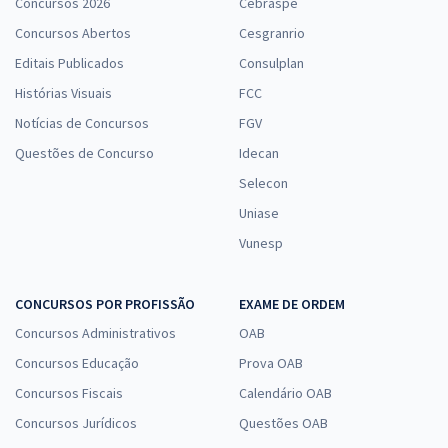
Concursos 2026
Cebraspe
Concursos Abertos
Cesgranrio
Editais Publicados
Consulplan
Histórias Visuais
FCC
Notícias de Concursos
FGV
Questões de Concurso
Idecan
Selecon
Uniase
Vunesp
CONCURSOS POR PROFISSÃO
EXAME DE ORDEM
Concursos Administrativos
OAB
Concursos Educação
Prova OAB
Concursos Fiscais
Calendário OAB
Concursos Jurídicos
Questões OAB