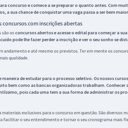
ara concurso e comece a se preparar o quanto antes. Com muita
os, a sua chance de conquistar uma vaga passa a ser bem maior
os concursos com inscrições abertas
s são os
concursos abertos e acesse o edital para começar a sua
ido pode lhe fazer perder a inscrição e ver o seu sonho se dis
 em andamento e até mesmo os previstos. Ter em mente os concurso
ais qualidade.
 maneira de estudar para o processo seletivo. Os nossos curso
uito bem como as bancas organizadoras trabalham. Conhecer a
tíssimo, pois cada uma tem a sua forma de administrar os proc
 a materiais exclusivos para o concurso em questão. São diversos 
a facilitar o seu entendimento e tornar o seu cronograma mais fle