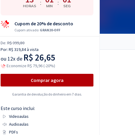
:
:
HORAS
MIN
SEG
Cupom de 20% de desconto
Cupom ativado:
GRAN20-OFF
De:
R$ 399,80
Por:
R$ 319,84
à vista
R$ 26,65
ou
12x de
Economize R$ 79,96 (-20%)
Comprar agora
Garantia de devolução do dinheiro em 7 dias.
Este curso inclui:
Videoaulas
Audioaulas
PDFs