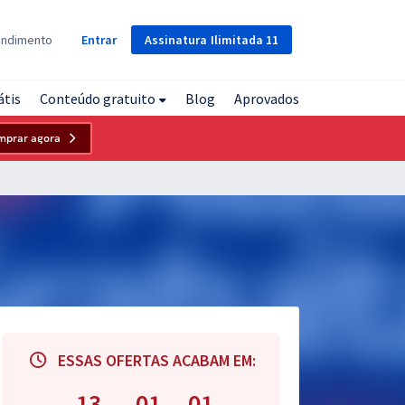
Assinatura
Ilimitada
11
endimento
Entrar
átis
Conteúdo gratuito
Blog
Aprovados
mprar agora
ESSAS OFERTAS ACABAM EM:
13
01
00