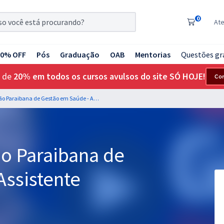
0
At
20% OFF
Pós
Graduação
OAB
Mentorias
Questões gr
 de
20% em todos os cursos avulsos do site SÓ HOJE!
Co
PB Saúde - Fundação Paraibana de Gestão em Saúde - Assistente Administrativo
o Paraibana de
Assistente