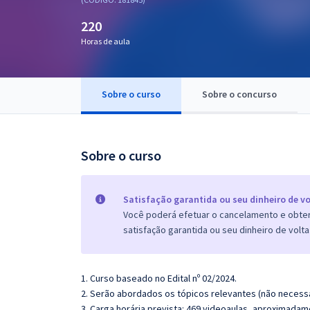
Pós
220
Graduação
Horas de aula
OAB
Sobre o curso
Sobre o concurso
Mentorias
Questões grátis
Sobre o curso
Conteúdo gratuito
Blog
Satisfação garantida ou seu dinheiro de vo
Você poderá efetuar o cancelamento e obter 
Aprovados
satisfação garantida ou seu dinheiro de volta
Atendimento
1. Curso baseado no Edital nº 02/2024.
2. Serão abordados os tópicos relevantes (não necessa
3. Carga horária prevista: 469 videoaulas, aproximadam