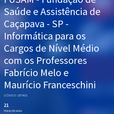
Pós
Saúde e Assistência de
Graduação
Caçapava - SP -
OAB
Informática para os
Mentorias
Cargos de Nível Médio
Questões grátis
com os Professores
Conteúdo gratuito
Fabrício Melo e
Blog
Maurício Franceschini
Aprovados
(CÓDIGO: 187963)
Atendimento
21
Horas de aula