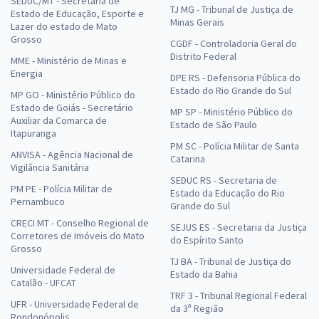
SEDUC/MT - Secretaria de
TJ MG - Tribunal de Justiça de
Estado de Educação, Esporte e
Minas Gerais
Lazer do estado de Mato
Grosso
CGDF - Controladoria Geral do
Distrito Federal
MME - Ministério de Minas e
Energia
DPE RS - Defensoria Pública do
Estado do Rio Grande do Sul
MP GO - Ministério Público do
Estado de Goiás - Secretário
MP SP - Ministério Público do
Auxiliar da Comarca de
Estado de São Paulo
Itapuranga
PM SC - Polícia Militar de Santa
ANVISA - Agência Nacional de
Catarina
Vigilância Sanitária
SEDUC RS - Secretaria de
PM PE - Polícia Militar de
Estado da Educação do Rio
Pernambuco
Grande do Sul
CRECI MT - Conselho Regional de
SEJUS ES - Secretaria da Justiça
Corretores de Imóveis do Mato
do Espírito Santo
Grosso
TJ BA - Tribunal de Justiça do
Universidade Federal de
Estado da Bahia
Catalão - UFCAT
TRF 3 - Tribunal Regional Federal
UFR - Universidade Federal de
da 3ª Região
Rondonópolis