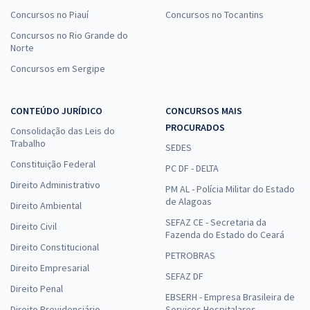
Concursos no Piauí
Concursos no Tocantins
Concursos no Rio Grande do
Norte
Concursos em Sergipe
CONTEÚDO JURÍDICO
CONCURSOS MAIS
PROCURADOS
Consolidação das Leis do
Trabalho
SEDES
Constituição Federal
PC DF - DELTA
Direito Administrativo
PM AL - Polícia Militar do Estado
de Alagoas
Direito Ambiental
SEFAZ CE - Secretaria da
Direito Civil
Fazenda do Estado do Ceará
Direito Constitucional
PETROBRAS
Direito Empresarial
SEFAZ DF
Direito Penal
EBSERH - Empresa Brasileira de
Direito Previdenciário
Serviços Hospitalares