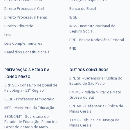
Direito Processual Civil
Banco do Brasil
Direito Processual Penal
IBGE
Direito Tributário
INSS - Instituto Nacional do
Seguro Social
Leis
PRF - Polícia Rodoviária Federal
Leis Complementares
PND
Remédios Constitucionais
PREPARAÇÃO A MÉDIO E A
OUTROS CONCURSOS
LONGO PRAZO
DPE SP - Defensoria Pública do
Estado de São Paulo
CRP SC - Conselho Regional de
Psicologia - 12ª Região
PM MS - Polícia Militar de Mato
Grosso do Sul
SEDF - Professor Temporário
DPE MG - Defensoria Pública de
MEC - Ministério da Educação
Minas Gerais
SEDUC/MT - Secretaria de
TJ MG - Tribunal de Justiça de
Estado de Educação, Esporte e
Minas Gerais
Lazer do estado de Mato