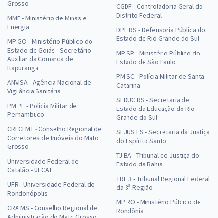
Grosso
CGDF - Controladoria Geral do
Distrito Federal
MME - Ministério de Minas e
Energia
DPE RS - Defensoria Pública do
Estado do Rio Grande do Sul
MP GO - Ministério Público do
Estado de Goiás - Secretário
MP SP - Ministério Público do
Auxiliar da Comarca de
Estado de São Paulo
Itapuranga
PM SC - Polícia Militar de Santa
ANVISA - Agência Nacional de
Catarina
Vigilância Sanitária
SEDUC RS - Secretaria de
PM PE - Polícia Militar de
Estado da Educação do Rio
Pernambuco
Grande do Sul
CRECI MT - Conselho Regional de
SEJUS ES - Secretaria da Justiça
Corretores de Imóveis do Mato
do Espírito Santo
Grosso
TJ BA - Tribunal de Justiça do
Universidade Federal de
Estado da Bahia
Catalão - UFCAT
TRF 3 - Tribunal Regional Federal
UFR - Universidade Federal de
da 3ª Região
Rondonópolis
MP RO - Ministério Público de
CRA MS - Conselho Regional de
Rondônia
Administração do Mato Grosso