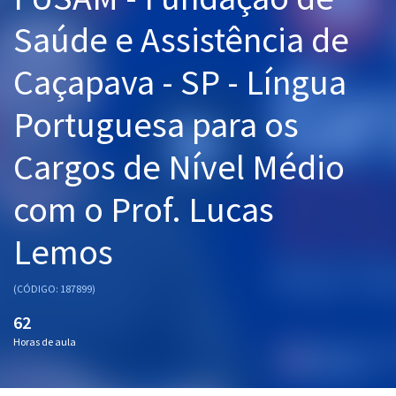
Pós
Saúde e Assistência de
Graduação
Caçapava - SP - Língua
OAB
Portuguesa para os
Mentorias
Cargos de Nível Médio
Questões grátis
com o Prof. Lucas
Conteúdo gratuito
Lemos
Blog
Aprovados
(CÓDIGO: 187899)
62
Atendimento
Horas de aula