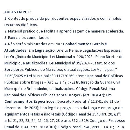
AULAS EM PDF:
1. Conteúdo produzido por docentes especializados e com amplos
recursos didáticos.
2. Material prático que facilita a aprendizagem de maneira acelerada.
3. Exercícios comentados.
4. Não serão ministrados em PDF:
Conhecimentos Gerais e
Atualidades. Em Legislação:
Direito Penal e Legislações Especiais:
Lei Orgânica do Município. Lei Municipal nº 128/2023 - Plano Diretor do
Município, e atualizações. Lei Municipal nº 39/2024 - Estatuto dos
Servidores Públicos do Município, e atualizações. Lei Municipal nº
3.069/2025 e Lei Municipal nº 3.117/2026Sistema Nacional de Políticas
Públicas sobre Drogas - (Art. 28 a 47); - Estruturação da Guarda Civil
Municipal de Brumadinho, e atualizações. Código Penal: Sistema
Nacional de Políticas Públicas sobre Drogas - (Art. 28 a 47);
Em
Conhecimentos Específicos:
Decreto Federal nº 11.841, de 21 de
dezembro de 2023); Uso legal e progressivo da força e emprego de
equipamentos letais e não letais (Código Penal de 1940 art. 20, §1º;
arts. 21, 22, 23, 24, 25, 26, 27, 28 e arts 312 a 329; Código de Processo
Penal de 1941, arts. 283 a 303); Código Penal 1940, arts. 13 a 31; 121 a