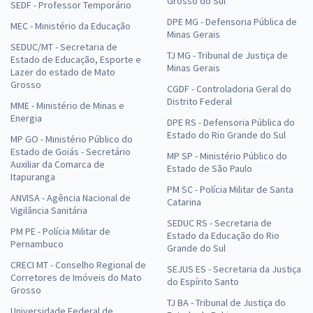
Grosso do Sul
SEDF - Professor Temporário
DPE MG - Defensoria Pública de
MEC - Ministério da Educação
Minas Gerais
SEDUC/MT - Secretaria de
TJ MG - Tribunal de Justiça de
Estado de Educação, Esporte e
Minas Gerais
Lazer do estado de Mato
Grosso
CGDF - Controladoria Geral do
Distrito Federal
MME - Ministério de Minas e
Energia
DPE RS - Defensoria Pública do
Estado do Rio Grande do Sul
MP GO - Ministério Público do
Estado de Goiás - Secretário
MP SP - Ministério Público do
Auxiliar da Comarca de
Estado de São Paulo
Itapuranga
PM SC - Polícia Militar de Santa
ANVISA - Agência Nacional de
Catarina
Vigilância Sanitária
SEDUC RS - Secretaria de
PM PE - Polícia Militar de
Estado da Educação do Rio
Pernambuco
Grande do Sul
CRECI MT - Conselho Regional de
SEJUS ES - Secretaria da Justiça
Corretores de Imóveis do Mato
do Espírito Santo
Grosso
TJ BA - Tribunal de Justiça do
Universidade Federal de