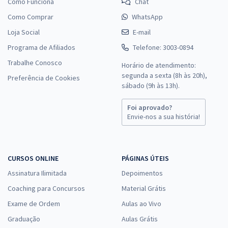
Como Funciona
Chat
Como Comprar
WhatsApp
Loja Social
E-mail
Programa de Afiliados
Telefone: 3003-0894
Trabalhe Conosco
Horário de atendimento:
segunda a sexta (8h às 20h),
Preferência de Cookies
sábado (9h às 13h).
Foi aprovado?
Envie-nos a sua história!
CURSOS ONLINE
PÁGINAS ÚTEIS
Assinatura Ilimitada
Depoimentos
Coaching para Concursos
Material Grátis
Exame de Ordem
Aulas ao Vivo
Graduação
Aulas Grátis