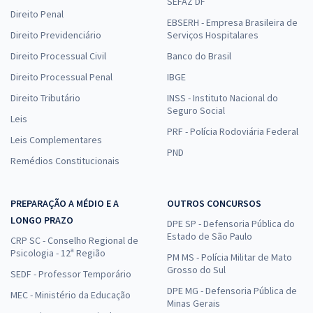
SEFAZ DF
Direito Penal
EBSERH - Empresa Brasileira de
Direito Previdenciário
Serviços Hospitalares
Direito Processual Civil
Banco do Brasil
Direito Processual Penal
IBGE
Direito Tributário
INSS - Instituto Nacional do
Seguro Social
Leis
PRF - Polícia Rodoviária Federal
Leis Complementares
PND
Remédios Constitucionais
PREPARAÇÃO A MÉDIO E A
OUTROS CONCURSOS
LONGO PRAZO
DPE SP - Defensoria Pública do
Estado de São Paulo
CRP SC - Conselho Regional de
Psicologia - 12ª Região
PM MS - Polícia Militar de Mato
Grosso do Sul
SEDF - Professor Temporário
DPE MG - Defensoria Pública de
MEC - Ministério da Educação
Minas Gerais