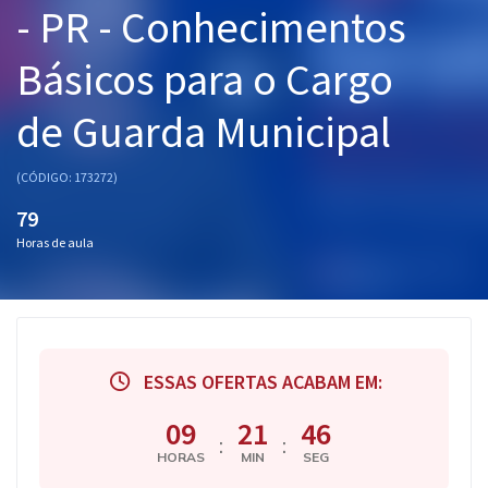
- PR - Conhecimentos
Pós
Básicos para o Cargo
Graduação
de Guarda Municipal
OAB
Mentorias
(CÓDIGO: 173272)
79
Questões grátis
Horas de aula
Conteúdo gratuito
Blog
Aprovados
ESSAS OFERTAS ACABAM EM:
Atendimento
09
21
45
:
:
HORAS
MIN
SEG