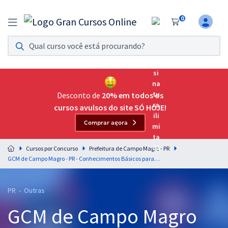
0
Assinatura Ilimitada 11
Acesso a todos os cursos. Teste grátis por 7 dias!
Assinatura OAB Até Passar
Acesso ilimitado a toda preparação para o Exame da
Desconto de
20% em todos os
Ordem, até você passar!
cursos avulsos do site SÓ HOJE!
Comprar agora
Residências Multiprofissionais
Preparação completa e intensiva para as principais
Cursos por Concurso
Prefeitura de Campo Magro - PR
residências em saúde do Brasil
GCM de Campo Magro - PR - Conhecimentos Básicos para o Cargo de Guarda Municipal
Concursos
PR - Outras
Assinatura Ilimitada
GCM de Campo Magro
Cursos 20% OFF