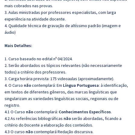
mais cobrados nas provas.
3. Aulas ministradas por professores especialistas, com larga
experiência na atividade docente.
4. Qualidade técnica de gravação de altíssimo padrão (imagem e
áudio)
Mais Detalhes:
1. Curso baseado no edital nº 04/2024.
2. Serão abordados os tópicos relevantes (não necessariamente
todos) a critério dos professores.
3. Carga horária prevista: 175 videoaulas (aproximadamente).
4. O Curso
não
contemplará: Em
Língua Portuguesa
: à identificação,
em textos de diferentes gêneros, das marcas linguísticas que
singularizam as variedades linguísticas sociais, regionais ou de
registro.
4.1 O Curso
não
contemplará:
Conhecimentos Específicos
.
4.2 As referências bibliográficas
não
serão abordadas, ficando a
critério do Docente a elaboração dos conteúdos.
4.3 O curso
não
contemplará Redação discursiva.