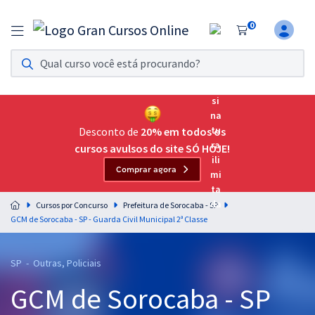
0
Assinatura Ilimitada 11
Acesso a todos os cursos. Teste grátis por 7 dias!
Assinatura OAB Até Passar
Acesso ilimitado a toda preparação para o Exame da
Desconto de
20% em todos os
Ordem, até você passar!
cursos avulsos do site SÓ HOJE!
Comprar agora
Residências Multiprofissionais
Preparação completa e intensiva para as principais
Cursos por Concurso
Prefeitura de Sorocaba - SP
residências em saúde do Brasil
GCM de Sorocaba - SP - Guarda Civil Municipal 2ª Classe
Concursos
SP - Outras, Policiais
Assinatura Ilimitada
GCM de Sorocaba - SP
Cursos 20% OFF