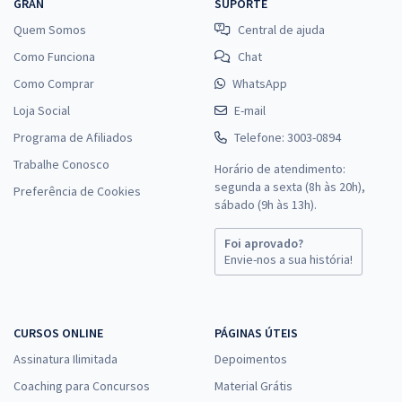
GRAN
SUPORTE
Quem Somos
Central de ajuda
Como Funciona
Chat
Como Comprar
WhatsApp
Loja Social
E-mail
Programa de Afiliados
Telefone: 3003-0894
Trabalhe Conosco
Horário de atendimento:
segunda a sexta (8h às 20h),
Preferência de Cookies
sábado (9h às 13h).
Foi aprovado?
Envie-nos a sua história!
CURSOS ONLINE
PÁGINAS ÚTEIS
Assinatura Ilimitada
Depoimentos
Coaching para Concursos
Material Grátis