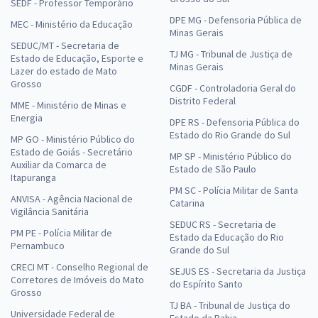
SEDF - Professor Temporário
DPE MG - Defensoria Pública de
MEC - Ministério da Educação
Minas Gerais
SEDUC/MT - Secretaria de
TJ MG - Tribunal de Justiça de
Estado de Educação, Esporte e
Minas Gerais
Lazer do estado de Mato
Grosso
CGDF - Controladoria Geral do
Distrito Federal
MME - Ministério de Minas e
Energia
DPE RS - Defensoria Pública do
Estado do Rio Grande do Sul
MP GO - Ministério Público do
Estado de Goiás - Secretário
MP SP - Ministério Público do
Auxiliar da Comarca de
Estado de São Paulo
Itapuranga
PM SC - Polícia Militar de Santa
ANVISA - Agência Nacional de
Catarina
Vigilância Sanitária
SEDUC RS - Secretaria de
PM PE - Polícia Militar de
Estado da Educação do Rio
Pernambuco
Grande do Sul
CRECI MT - Conselho Regional de
SEJUS ES - Secretaria da Justiça
Corretores de Imóveis do Mato
do Espírito Santo
Grosso
TJ BA - Tribunal de Justiça do
Universidade Federal de
Estado da Bahia