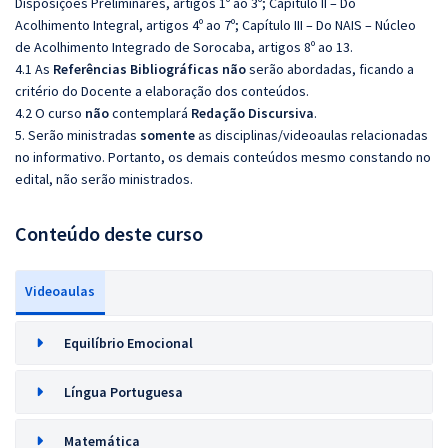
Disposições Preliminares, artigos 1º ao 3º; Capítulo II – Do
Acolhimento Integral, artigos 4º ao 7º; Capítulo III – Do NAIS – Núcleo
de Acolhimento Integrado de Sorocaba, artigos 8º ao 13.
4.1 As
Referências
Bibliográficas
não
serão abordadas, ficando a
critério do Docente a elaboração dos conteúdos.
4.2 O curso
não
contemplará
Redação
Discursiva
.
5. Serão ministradas
somente
as disciplinas/videoaulas relacionadas
no informativo. Portanto, os demais conteúdos mesmo constando no
edital, não serão ministrados.
Conteúdo deste curso
Videoaulas
Equilíbrio Emocional
Língua Portuguesa
Matemática