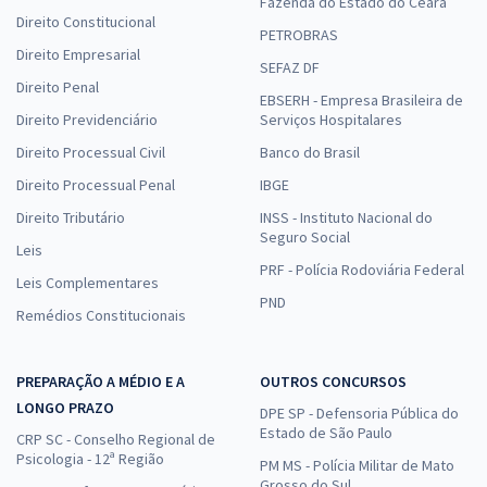
Fazenda do Estado do Ceará
Direito Constitucional
PETROBRAS
Direito Empresarial
SEFAZ DF
Direito Penal
EBSERH - Empresa Brasileira de
Direito Previdenciário
Serviços Hospitalares
Direito Processual Civil
Banco do Brasil
Direito Processual Penal
IBGE
Direito Tributário
INSS - Instituto Nacional do
Seguro Social
Leis
PRF - Polícia Rodoviária Federal
Leis Complementares
PND
Remédios Constitucionais
PREPARAÇÃO A MÉDIO E A
OUTROS CONCURSOS
LONGO PRAZO
DPE SP - Defensoria Pública do
Estado de São Paulo
CRP SC - Conselho Regional de
Psicologia - 12ª Região
PM MS - Polícia Militar de Mato
Grosso do Sul