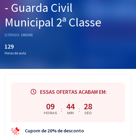
- Guarda Civil
Pós
Municipal 2ª Classe
Graduação
OAB
(CÓDIGO: 188268)
129
Mentorias
Horas de aula
Questões grátis
Conteúdo gratuito
Blog
ESSAS OFERTAS ACABAM EM:
Aprovados
09
44
27
:
:
HORAS
MIN
SEG
Atendimento
Cupom de 20% de desconto