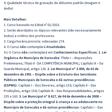
4. Qualidade técnica de gravação de altíssimo padrão (imagem e
áudio)
Mais Detalhes:
1. Curso baseado no Edital nº 01/2023.
2. Serão abordados os tópicos relevantes (não necessariamente
todos) a critério dos professores.
3. Carga horária prevista: videoaulas 274.
4. O Curso
não
contemplará
Atualidades.
4.1 O Curso
não
contemplará em
Conhecimentos
Específicos:
1. Lei
Orgânica do Município de Sorocaba:
Título I – disposições
Preliminares; Título II - DA COMPETÊNCIA MUNICIPAL; Capítulo IX – Da
Guarda Municipal, artigo 128.
2. Lei Municipal nº 3.800, de 02 de
dezembro de 1991 – Dispõe sobre o Estatuto dos Servidores
Públicos Municipais de Sorocaba e dá outras providências
(ESPMS):
Capítulo I – Dos Deveres, artigo 153; Capítulo II – Das
Proibições, artigo 154; Capítulo III – Das Responsabilidades, artigos
155 a 163.
3. Lei Municipal nº 8.627, de 04 de dezembro de 2008 –
Dispõe sobre a proteção integral à criança e ao adolescente no
Município de Sorocaba e dá outras providências:
Capítulo I – Das