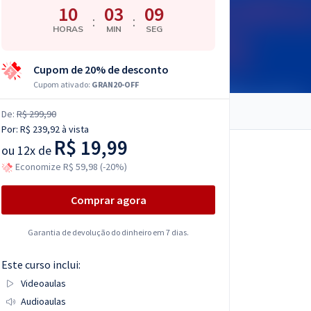
10
03
08
:
:
HORAS
MIN
SEG
Cupom de 20% de desconto
Cupom ativado:
GRAN20-OFF
De:
R$ 299,90
Por:
R$ 239,92
à vista
R$ 19,99
ou
12x de
Economize R$ 59,98 (-20%)
Comprar agora
Garantia de devolução do dinheiro em 7 dias.
Este curso inclui:
Videoaulas
Audioaulas