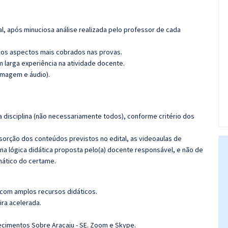
l, após minuciosa análise realizada pelo professor de cada
os aspectos mais cobrados nas provas.
m larga experiência na atividade docente.
imagem e áudio).
 disciplina (não necessariamente todos), conforme critério dos
bsorção dos conteúdos previstos no edital, as videoaulas de
a lógica didática proposta pelo(a) docente responsável, e não de
ático do certame.
 com amplos recursos didáticos.
ira acelerada.
ecimentos Sobre Aracaju - SE. Zoom e Skype.