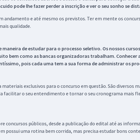
ido pode lhe fazer perder a inscrição e ver o seu sonho se dis
 em andamento e até mesmo os previstos. Ter em mente os concurso
ais qualidade.
 maneira de estudar para o processo seletivo. Os nossos curso
uito bem como as bancas organizadoras trabalham. Conhecer a
tíssimo, pois cada uma tem a sua forma de administrar os proc
 a materiais exclusivos para o concurso em questão. São diversos 
a facilitar o seu entendimento e tornar o seu cronograma mais fle
re concursos públicos, desde a publicação do edital até as inform
em possui uma rotina bem corrida, mas precisa estudar bons conte