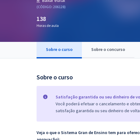
Baixar edital
Pós
(CÓDIGO: 206128)
138
Graduação
Horas de aula
OAB
Mentorias
Sobre o curso
Sobre o concurso
Questões grátis
Sobre o curso
Conteúdo gratuito
Blog
Satisfação garantida ou seu dinheiro de vo
Aprovados
Você poderá efetuar o cancelamento e obter 
satisfação garantida ou seu dinheiro de volta
Atendimento
Veja o que o Sistema Gran de Ensino tem para ofer
aprovação):