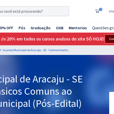
0
At
20% OFF
Pós
Graduação
OAB
Mentorias
Questões gr
 de
20% em todos os cursos avulsos do site SÓ HOJE!
Co
GCM - Guarda Municipal de Aracaju - SE - Conhecimentos Básicos Comuns ao Cargo de Guarda Municipal (Pós-Edital)
pal de Aracaju - SE
ásicos Comuns ao
icipal (Pós-Edital)