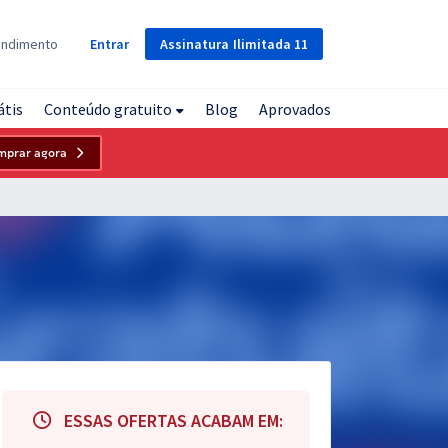
Assinatura
Ilimitada
11
endimento
Entrar
átis
Conteúdo gratuito
Blog
Aprovados
mprar agora
ESSAS OFERTAS ACABAM EM: