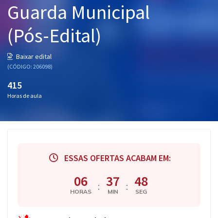
Guarda Municipal
Pós
(Pós-Edital)
Graduação
OAB
Baixar edital
(CÓDIGO: 206098)
Mentorias
415
Horas de aula
Questões grátis
Conteúdo gratuito
Blog
ESSAS OFERTAS ACABAM EM:
Aprovados
06
37
47
:
:
Atendimento
HORAS
MIN
SEG