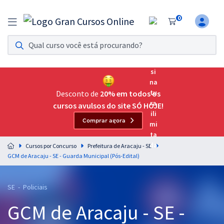
0
Assinatura Ilimitada 11
Acesso a todos os cursos. Teste grátis por 7 dias!
Assinatura OAB Até Passar
Acesso ilimitado a toda preparação para o Exame da
Desconto de
20% em todos os
Ordem, até você passar!
cursos avulsos do site SÓ HOJE!
Comprar agora
Residências Multiprofissionais
Preparação completa e intensiva para as principais
Cursos por Concurso
Prefeitura de Aracaju - SE
residências em saúde do Brasil
GCM de Aracaju - SE - Guarda Municipal (Pós-Edital)
Concursos
SE - Policiais
Assinatura Ilimitada
GCM de Aracaju - SE -
Cursos 20% OFF