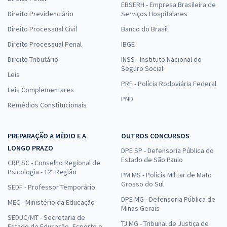
EBSERH - Empresa Brasileira de
Direito Previdenciário
Serviços Hospitalares
Direito Processual Civil
Banco do Brasil
Direito Processual Penal
IBGE
Direito Tributário
INSS - Instituto Nacional do
Seguro Social
Leis
PRF - Polícia Rodoviária Federal
Leis Complementares
PND
Remédios Constitucionais
PREPARAÇÃO A MÉDIO E A
OUTROS CONCURSOS
LONGO PRAZO
DPE SP - Defensoria Pública do
Estado de São Paulo
CRP SC - Conselho Regional de
Psicologia - 12ª Região
PM MS - Polícia Militar de Mato
Grosso do Sul
SEDF - Professor Temporário
DPE MG - Defensoria Pública de
MEC - Ministério da Educação
Minas Gerais
SEDUC/MT - Secretaria de
TJ MG - Tribunal de Justiça de
Estado de Educação, Esporte e