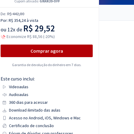
Cupom ativado:
GRAN20-OFF
De:
R$ 442,80
Por:
R$ 354,24
à vista
R$ 29,52
ou
12x de
Economize R$ 88,56 (-20%)
Comprar agora
Garantia de devolução do dinheiro em 7 dias.
Este curso inclui:
Videoaulas
Audioaulas
360 dias para acessar
Download ilimitado das aulas
Acesso no Android, iOS, Windows e Mac
Certificado de conclusão
Fórum de dúvidas com professores