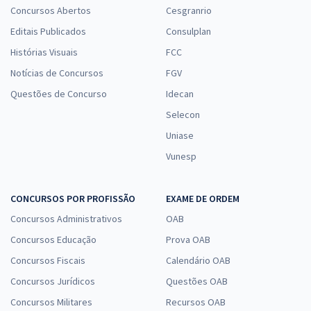
Concursos Abertos
Cesgranrio
Editais Publicados
Consulplan
Histórias Visuais
FCC
Notícias de Concursos
FGV
Questões de Concurso
Idecan
Selecon
Uniase
Vunesp
CONCURSOS POR PROFISSÃO
EXAME DE ORDEM
Concursos Administrativos
OAB
Concursos Educação
Prova OAB
Concursos Fiscais
Calendário OAB
Concursos Jurídicos
Questões OAB
Concursos Militares
Recursos OAB