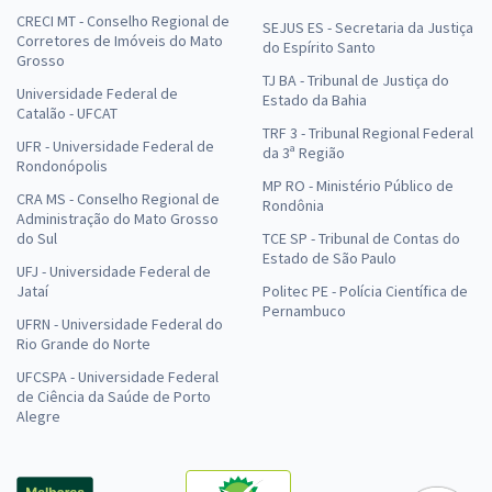
CRECI MT - Conselho Regional de
SEJUS ES - Secretaria da Justiça
Corretores de Imóveis do Mato
do Espírito Santo
Grosso
TJ BA - Tribunal de Justiça do
Universidade Federal de
Estado da Bahia
Catalão - UFCAT
TRF 3 - Tribunal Regional Federal
UFR - Universidade Federal de
da 3ª Região
Rondonópolis
MP RO - Ministério Público de
CRA MS - Conselho Regional de
Rondônia
Administração do Mato Grosso
do Sul
TCE SP - Tribunal de Contas do
Estado de São Paulo
UFJ - Universidade Federal de
Jataí
Politec PE - Polícia Científica de
Pernambuco
UFRN - Universidade Federal do
Rio Grande do Norte
UFCSPA - Universidade Federal
de Ciência da Saúde de Porto
Alegre