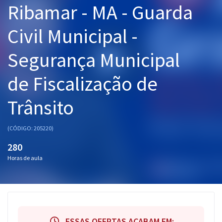
Ribamar - MA - Guarda
Pós
Civil Municipal -
Graduação
Segurança Municipal
OAB
de Fiscalização de
Mentorias
Trânsito
Questões grátis
Conteúdo gratuito
(CÓDIGO: 205220)
Blog
280
Horas de aula
Aprovados
Atendimento
ESSAS OFERTAS ACABAM EM: