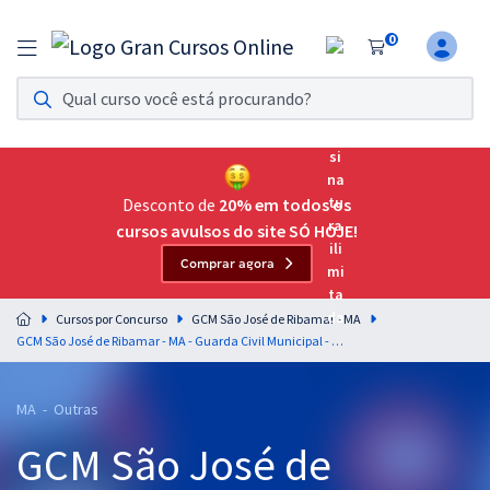
0
Assinatura Ilimitada 11
Acesso a todos os cursos. Teste grátis por 7 dias!
Assinatura OAB Até Passar
Acesso ilimitado a toda preparação para o Exame da
Desconto de
20% em todos os
Ordem, até você passar!
cursos avulsos do site SÓ HOJE!
Comprar agora
Residências Multiprofissionais
Preparação completa e intensiva para as principais
Cursos por Concurso
GCM São José de Ribamar - MA
residências em saúde do Brasil
GCM São José de Ribamar - MA - Guarda Civil Municipal - Segurança Municipal de Fiscalização de Trânsito
Concursos
MA - Outras
Assinatura Ilimitada
GCM São José de
Cursos 20% OFF