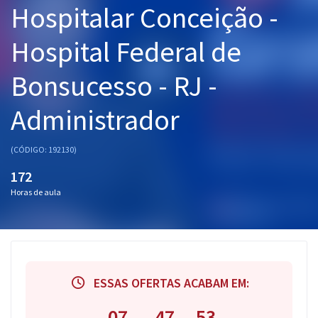
Hospitalar Conceição -
Pós
Hospital Federal de
Graduação
Bonsucesso - RJ -
OAB
Administrador
Mentorias
Questões grátis
(CÓDIGO: 192130)
172
Conteúdo gratuito
Horas de aula
Blog
Aprovados
Atendimento
ESSAS OFERTAS ACABAM EM:
07
47
52