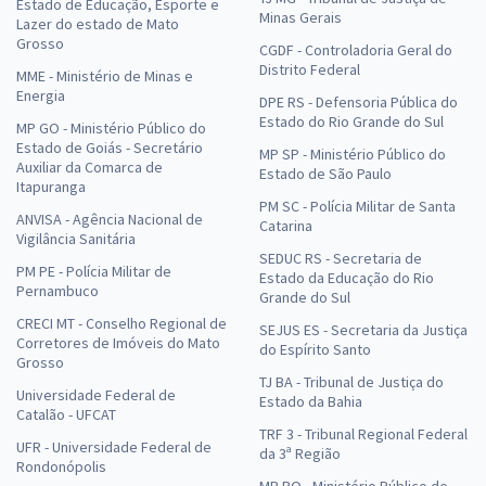
Estado de Educação, Esporte e
Minas Gerais
Lazer do estado de Mato
Grosso
CGDF - Controladoria Geral do
Distrito Federal
MME - Ministério de Minas e
Energia
DPE RS - Defensoria Pública do
Estado do Rio Grande do Sul
MP GO - Ministério Público do
Estado de Goiás - Secretário
MP SP - Ministério Público do
Auxiliar da Comarca de
Estado de São Paulo
Itapuranga
PM SC - Polícia Militar de Santa
ANVISA - Agência Nacional de
Catarina
Vigilância Sanitária
SEDUC RS - Secretaria de
PM PE - Polícia Militar de
Estado da Educação do Rio
Pernambuco
Grande do Sul
CRECI MT - Conselho Regional de
SEJUS ES - Secretaria da Justiça
Corretores de Imóveis do Mato
do Espírito Santo
Grosso
TJ BA - Tribunal de Justiça do
Universidade Federal de
Estado da Bahia
Catalão - UFCAT
TRF 3 - Tribunal Regional Federal
UFR - Universidade Federal de
da 3ª Região
Rondonópolis
MP RO - Ministério Público de