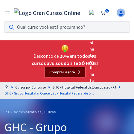
0
Assinatura Ilimitada 11
Acesso a todos os cursos. Teste grátis por 7 dias!
Assinatura OAB Até Passar
Acesso ilimitado a toda preparação para o Exame da
Desconto de
20% em todos os
Ordem, até você passar!
cursos avulsos do site SÓ HOJE!
Comprar agora
Residências Multiprofissionais
Preparação completa e intensiva para as principais
Cursos por Concurso
GHC – Hospital Federal de Bonsucesso - RJ
residências em saúde do Brasil
GHC - Grupo Hospitalar Conceição - Hospital Federal de Bonsucesso - RJ - Administrador
Concursos
RJ - Administrativas, Outras
Assinatura Ilimitada
GHC - Grupo
Cursos 20% OFF