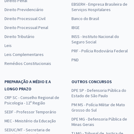
Direito Penal
EBSERH - Empresa Brasileira de
Direito Previdenciário
Serviços Hospitalares
Direito Processual Civil
Banco do Brasil
Direito Processual Penal
IBGE
Direito Tributário
INSS - Instituto Nacional do
Seguro Social
Leis
PRF - Polícia Rodoviária Federal
Leis Complementares
PND
Remédios Constitucionais
PREPARAÇÃO A MÉDIO E A
OUTROS CONCURSOS
LONGO PRAZO
DPE SP - Defensoria Pública do
Estado de São Paulo
CRP SC - Conselho Regional de
Psicologia - 12ª Região
PM MS - Polícia Militar de Mato
Grosso do Sul
SEDF - Professor Temporário
DPE MG - Defensoria Pública de
MEC - Ministério da Educação
Minas Gerais
SEDUC/MT - Secretaria de
TJ MG - Tribunal de Justiça de