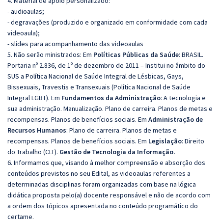
4. Material de apoio personalizado:
- audioaulas;
- degravações (produzido e organizado em conformidade com cada
videoaula);
- slides para acompanhamento das videoaulas
5. Não serão ministrados: Em
Políticas Públicas da Saúde
: BRASIL.
Portaria nº 2.836, de 1º de dezembro de 2011 – Institui no âmbito do
SUS a Política Nacional de Saúde Integral de Lésbicas, Gays,
Bissexuais, Travestis e Transexuais (Política Nacional de Saúde
Integral LGBT). Em
Fundamentos da Administração
:
A tecnologia e
sua administração.
Manualização.
Plano de carreira.
Planos de metas e
recompensas.
Planos de benefícios sociais.
Em
Administração de
Recursos Humanos
:
Plano de carreira.
Planos de metas e
recompensas.
Planos de benefícios sociais.
Em
Legislação
:
Direito
do Trabalho (CLT).
Gestão de Tecnologia da Informação.
6. Informamos que, visando à melhor compreensão e absorção dos
conteúdos previstos no seu Edital, as videoaulas referentes a
determinadas disciplinas foram organizadas com base na lógica
didática proposta pelo(a) docente responsável e não de acordo com
a ordem dos tópicos apresentada no conteúdo programático do
certame.