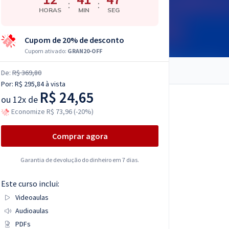
:
:
HORAS
MIN
SEG
Cupom de 20% de desconto
Cupom ativado:
GRAN20-OFF
De:
R$ 369,80
Por:
R$ 295,84
à vista
R$ 24,65
ou
12x de
Economize R$ 73,96 (-20%)
Comprar agora
Garantia de devolução do dinheiro em 7 dias.
Este curso inclui:
Videoaulas
Audioaulas
PDFs