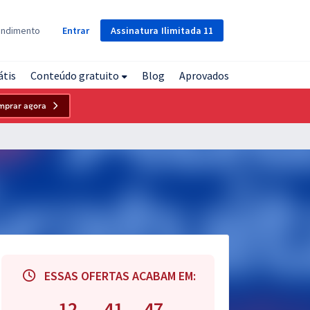
Assinatura
Ilimitada
11
endimento
Entrar
átis
Conteúdo gratuito
Blog
Aprovados
mprar agora
ESSAS OFERTAS ACABAM EM:
12
41
46