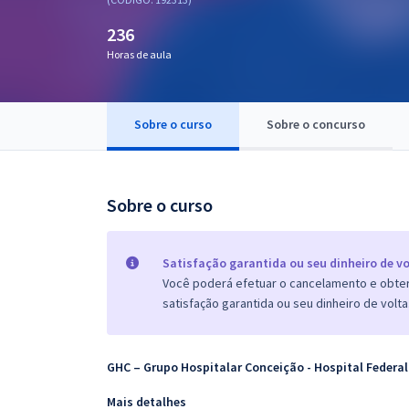
Pós
236
Graduação
Horas de aula
OAB
Sobre o curso
Sobre o concurso
Mentorias
Questões grátis
Sobre o curso
Conteúdo gratuito
Blog
Satisfação garantida ou seu dinheiro de vo
Você poderá efetuar o cancelamento e obter 
Aprovados
satisfação garantida ou seu dinheiro de volta
Atendimento
GHC – Grupo Hospitalar Conceição - Hospital Federal
Mais detalhes