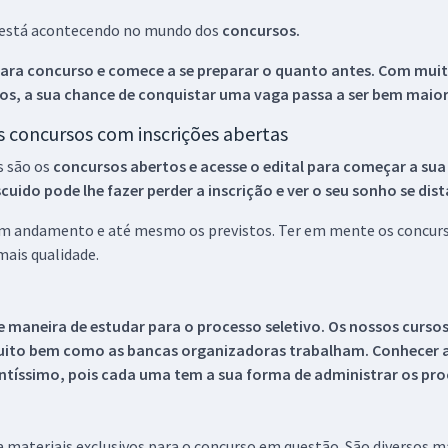
ue está acontecendo no mundo dos
concursos.
ara concurso e comece a se preparar o quanto antes. Com muita
os, a sua chance de conquistar uma vaga passa a ser bem maior
os concursos com inscrições abertas
s são os
concursos abertos e acesse o edital para começar a sua
ido pode lhe fazer perder a inscrição e ver o seu sonho se dis
 em andamento e até mesmo os previstos. Ter em mente os concurso
ais qualidade.
 maneira de estudar para o processo seletivo. Os nossos curso
uito bem como as bancas organizadoras trabalham. Conhecer a
tíssimo, pois cada uma tem a sua forma de administrar os proc
 a materiais exclusivos para o concurso em questão. São diversos 