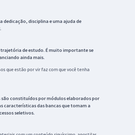
 dedicação, disciplina e uma ajuda de
.
 trajetória de estudo. É muito importante se
tanciando ainda mais.
s que estão por vir faz com que você tenha
s são constituídos por módulos elaborados por
s características das bancas que tomam a
essos seletivos.
materiais com um conteúdo riquíssimo, apostilas