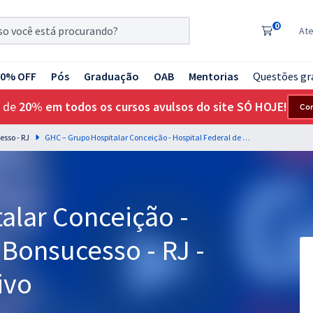
0
At
20% OFF
Pós
Graduação
OAB
Mentorias
Questões gr
 de
20% em todos os cursos avulsos do site SÓ HOJE!
Co
esso - RJ
GHC – Grupo Hospitalar Conceição - Hospital Federal de Bonsucesso - RJ - Auxiliar Administrativo
alar Conceição -
 Bonsucesso - RJ -
ivo