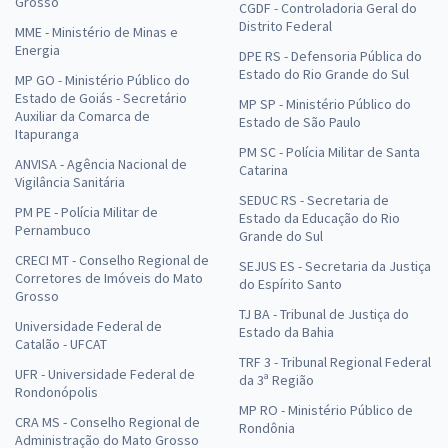
Grosso
CGDF - Controladoria Geral do
Distrito Federal
MME - Ministério de Minas e
Energia
DPE RS - Defensoria Pública do
Estado do Rio Grande do Sul
MP GO - Ministério Público do
Estado de Goiás - Secretário
MP SP - Ministério Público do
Auxiliar da Comarca de
Estado de São Paulo
Itapuranga
PM SC - Polícia Militar de Santa
ANVISA - Agência Nacional de
Catarina
Vigilância Sanitária
SEDUC RS - Secretaria de
PM PE - Polícia Militar de
Estado da Educação do Rio
Pernambuco
Grande do Sul
CRECI MT - Conselho Regional de
SEJUS ES - Secretaria da Justiça
Corretores de Imóveis do Mato
do Espírito Santo
Grosso
TJ BA - Tribunal de Justiça do
Universidade Federal de
Estado da Bahia
Catalão - UFCAT
TRF 3 - Tribunal Regional Federal
UFR - Universidade Federal de
da 3ª Região
Rondonópolis
MP RO - Ministério Público de
CRA MS - Conselho Regional de
Rondônia
Administração do Mato Grosso