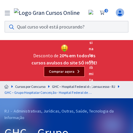
0
Assinatura Ilimitada 11
Acesso a todos os cursos. Teste grátis por 7 dias!
Assinatura OAB Até Passar
Acesso ilimitado a toda preparação para o Exame da
Desconto de
20% em todos os
Ordem, até você passar!
cursos avulsos do site SÓ HOJE!
Comprar agora
Residências Multiprofissionais
Preparação completa e intensiva para as principais
Cursos por Concurso
GHC – Hospital Federal de Bonsucesso - RJ
residências em saúde do Brasil
GHC – Grupo Hospitalar Conceição - Hospital Federal de Bonsucesso - RJ - Cargo 31: Assistente Social
Concursos
RJ - Administrativas, Jurídicas, Outras, Saúde, Tecnologia da
Assinatura Ilimitada
Informação
Cursos 20% OFF
GHC – Grupo