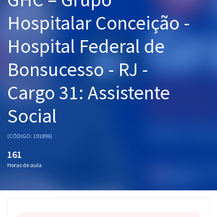
Pós
Hospitalar Conceição -
Graduação
Hospital Federal de
OAB
Bonsucesso - RJ -
Mentorias
Cargo 31: Assistente
Questões grátis
Social
Conteúdo gratuito
(CÓDIGO: 191896)
Blog
161
Aprovados
Horas de aula
Atendimento