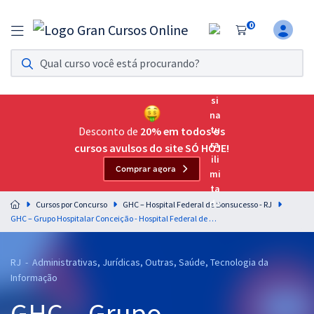
0
Assinatura Ilimitada 11
Acesso a todos os cursos. Teste grátis por 7 dias!
Assinatura OAB Até Passar
Acesso ilimitado a toda preparação para o Exame da
Desconto de
20% em todos os
Ordem, até você passar!
cursos avulsos do site SÓ HOJE!
Comprar agora
Residências Multiprofissionais
Preparação completa e intensiva para as principais
Cursos por Concurso
GHC – Hospital Federal de Bonsucesso - RJ
residências em saúde do Brasil
GHC – Grupo Hospitalar Conceição - Hospital Federal de Bonsucesso - RJ - Cargo 60: Odontólogo (Cirurgia e Traumatologia Buco-Maxilo-Facial)
Concursos
RJ - Administrativas, Jurídicas, Outras, Saúde, Tecnologia da
Assinatura Ilimitada
Informação
Cursos 20% OFF
GHC – Grupo