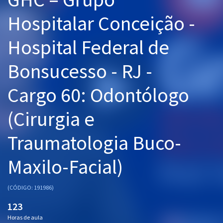
Pós
Hospitalar Conceição -
Graduação
Hospital Federal de
OAB
Bonsucesso - RJ -
Mentorias
Cargo 60: Odontólogo
Questões grátis
(Cirurgia e
Conteúdo gratuito
Traumatologia Buco-
Blog
Maxilo-Facial)
Aprovados
(CÓDIGO: 191986)
Atendimento
123
Horas de aula