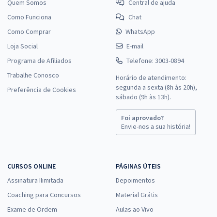
Quem Somos
Central de ajuda
Como Funciona
Chat
Como Comprar
WhatsApp
Loja Social
E-mail
Programa de Afiliados
Telefone: 3003-0894
Trabalhe Conosco
Horário de atendimento:
segunda a sexta (8h às 20h),
Preferência de Cookies
sábado (9h às 13h).
Foi aprovado?
Envie-nos a sua história!
CURSOS ONLINE
PÁGINAS ÚTEIS
Assinatura Ilimitada
Depoimentos
Coaching para Concursos
Material Grátis
Exame de Ordem
Aulas ao Vivo