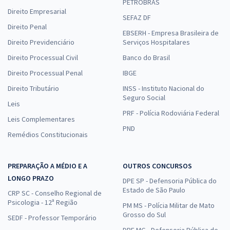
PETROBRAS
Direito Empresarial
SEFAZ DF
Direito Penal
EBSERH - Empresa Brasileira de
Direito Previdenciário
Serviços Hospitalares
Direito Processual Civil
Banco do Brasil
Direito Processual Penal
IBGE
Direito Tributário
INSS - Instituto Nacional do
Seguro Social
Leis
PRF - Polícia Rodoviária Federal
Leis Complementares
PND
Remédios Constitucionais
PREPARAÇÃO A MÉDIO E A
OUTROS CONCURSOS
LONGO PRAZO
DPE SP - Defensoria Pública do
Estado de São Paulo
CRP SC - Conselho Regional de
Psicologia - 12ª Região
PM MS - Polícia Militar de Mato
Grosso do Sul
SEDF - Professor Temporário
DPE MG - Defensoria Pública de